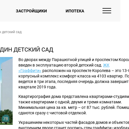
ЗАСТРОЙЩИКИ
ИПОТЕКА
 детский сад
ОДИН ДЕТСКИЙ САД
Во дворах между Парашютной улицей и проспектом Коро
введен в эксплуатацию второй детский сад.
ЖК
«Граффити»
расположен на проспекте Королева – это 13-
корпусный комплекс комфорт-класса на 4103 квартир. П
ведется в три этапа, последняя очередь должна завершит
квартале 2019 года.
Квартирография дома представлена квартирами-студиям
также квартирами с одной, двумя и тремя комнатами.
Минимальная цена за кв. метр – от 87 тыс. рублей. Поме
сдаются сразу с чистовой отделкой.
Украшением некоторых частей фасадов домов и объектов
внутреннем дворе станет роспись стен граффити–изобра