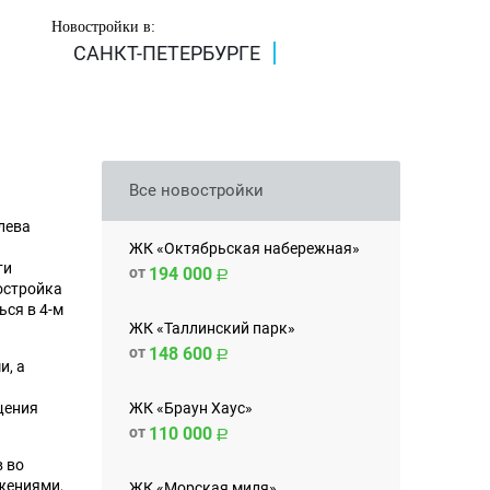
Новостройки в:
САНКТ-ПЕТЕРБУРГЕ
Все новостройки
лева
ЖК «Октябрьская набережная»
ти
от
194 000
остройка
ься в 4-м
ЖК «Таллинский парк»
от
148 600
и, а
ЖК «Браун Хаус»
щения
от
110 000
 во
жениями,
ЖК «Морская миля»