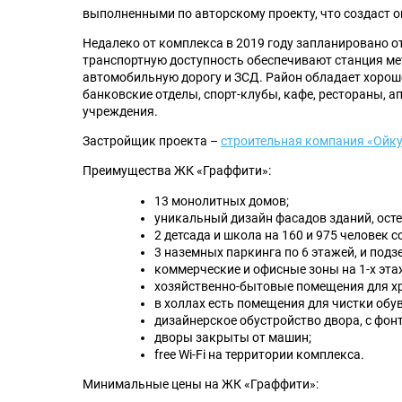
выполненными по авторскому проекту, что создаст 
Недалеко от комплекса в 2019 году запланировано о
транспортную доступность обеспечивают станция м
автомобильную дорогу и ЗСД. Район обладает хорош
банковские отделы, спорт-клубы, кафе, рестораны, 
учреждения.
Застройщик проекта –
строительная компания «Ойк
Преимущества ЖК «Граффити»:
13 монолитных домов;
уникальный дизайн фасадов зданий, ост
2 детсада и школа на 160 и 975 человек с
3 наземных паркинга по 6 этажей, и подз
коммерческие и офисные зоны на 1-х эта
хозяйственно-бытовые помещения для хр
в холлах есть помещения для чистки обу
дизайнерское обустройство двора, с фон
дворы закрыты от машин;
free Wi-Fi на территории комплекса.
Минимальные цены на ЖК «Граффити»: