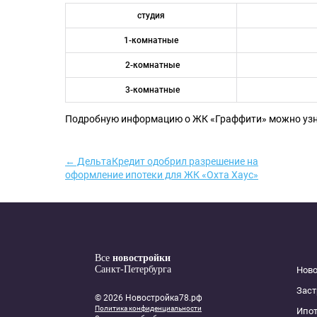
студия
1-комнатные
2-комнатные
3-комнатные
Подробную информацию о ЖК «Граффити» можно уз
← ДельтаКредит одобрил разрешение на
оформление ипотеки для ЖК «Охта Хаус»
Все
новостройки
Санкт-Петербурга
Нов
Зас
© 2026 Новостройка78.рф
Политика конфиденциальности
Ипот