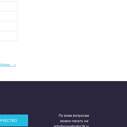
изнь...»
По всем вопросам
ИЧЕСТВО
можно писать на:
info@novostroika78.ru