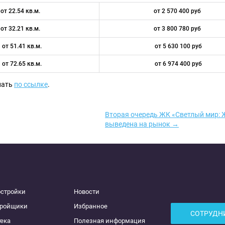
от 22.54 кв.м.
от 2 570 400 руб
от 32.21 кв.м.
от 3 800 780 руб
от 51.41 кв.м.
от 5 630 100 руб
от 72.65 кв.м.
от 6 974 400 руб
нать
по ссылке
.
Вторая очередь ЖК «Светлый мир: Ж
выведена на рынок →
остройки
Новости
тройщики
Избранное
СОТРУДН
ека
Полезная информация