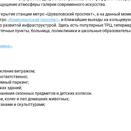
ощущение атмосферы галереи современного искусства.
ткрытие станции метро «Шуваловский проспект», а на данный мом
етро
«Комендантский проспект»
и ближайшие выезды на кольцевую
о развитой инфраструктурой. Здесь есть популярные ТРЦ, гиперма
аптечные пункты, больница, поликлиники и школьные образователь
умена»
.
екление витражом;
оответственно;
емный паркинг;
жах зданий;
анения сезонных предметов и детских колясок.
ви, колес и лап домашних животных;
танами и скульптурами;