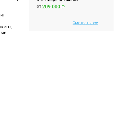
от
209 000
ент
Смотреть все
ркеты,
ные