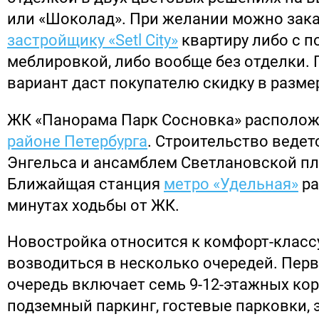
или «Шоколад». При желании можно зак
застройщику «Setl City»
квартиру либо с п
меблировкой, либо вообще без отделки.
вариант даст покупателю скидку в размер
ЖК «Панорама Парк Сосновка» располо
районе Петербурга
. Строительство ведетс
Энгельса и ансамблем Светлановской п
Ближайщая станция
метро «Удельная»
ра
минутах ходьбы от ЖК.
Новостройка относится к комфорт-классу
возводиться в несколько очередей. Пер
очередь включает семь 9-12-этажных кор
подземный паркинг, гостевые парковки,