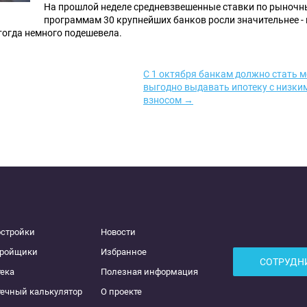
На прошлой неделе средневзвешенные ставки по рыноч
программам 30 крупнейших банков росли значительнее - н
тогда немного подешевела.
С 1 октября банкам должно стать м
выгодно выдавать ипотеку с низки
взносом →
остройки
Новости
тройщики
Избранное
СОТРУДН
ека
Полезная информация
ечный калькулятор
О проекте