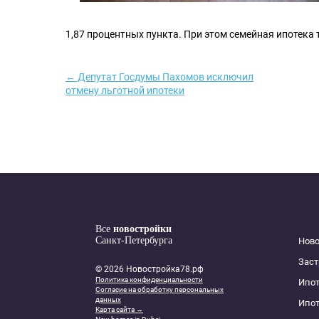
1,87 процентных пункта. При этом семейная ипотека 
← Депутат Госдумы Пахомов исключил
отмену льготной ипотеки
Все
новостройки
Санкт-Петербурга
Нов
Зас
© 2026 Новостройка78.рф
Политика конфиденциальности
Ипот
Согласие на обработку персональных
данных
Ипот
Карта сайта →