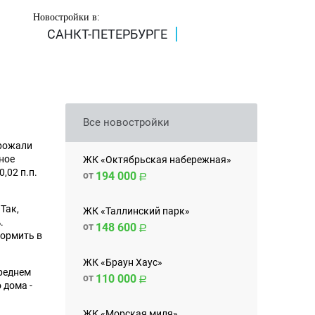
Новостройки в:
САНКТ-ПЕТЕРБУРГЕ
Все новостройки
орожали
чное
ЖК «Октябрьская набережная»
,02 п.п.
от
194 000
Так,
ЖК «Таллинский парк»
.
от
148 600
формить в
ЖК «Браун Хаус»
среднем
от
110 000
 дома -
ЖК «Морская миля»