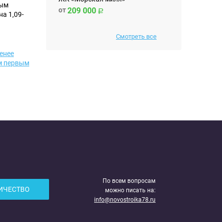
ным
от
209 000
а 1,09-
Смотреть все
енее
м первым
По всем вопросам
ИЧЕСТВО
можно писать на:
info@novostroika78.ru