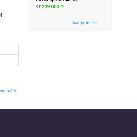
от
209 000
м)
Смотреть все
уса в ЖК