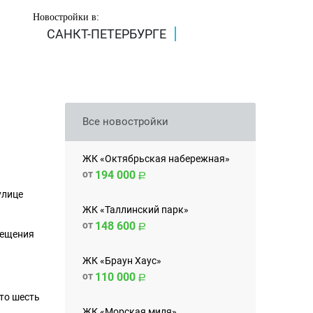
Новостройки в:
САНКТ-ПЕТЕРБУРГЕ
Все новостройки
ЖК «Октябрьская набережная»
от
194 000
улице
ЖК «Таллинский парк»
от
148 600
мещения
ЖК «Браун Хаус»
от
110 000
то шесть
ЖК «Морская миля»