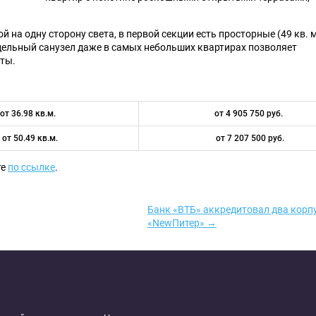
 на одну сторону света, в первой секции есть просторные (49 кв. 
дельный санузел даже в самых небольших квартирах позволяет
ты.
от 36.98 кв.м.
от 4 905 750 руб.
от 50.49 кв.м.
от 7 207 500 руб.
те
по ссылке
.
Банк «ВТБ» аккредитовал два корп
«NewПитер» →