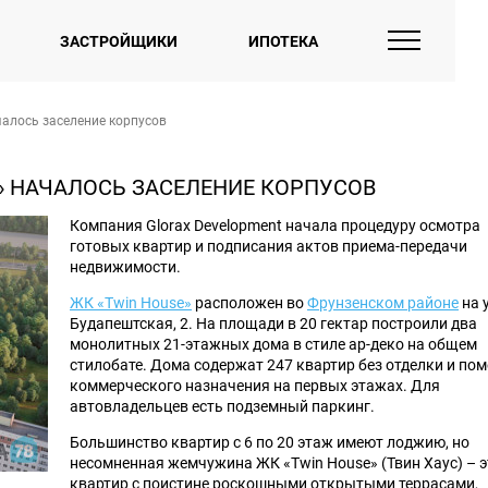
ЗАСТРОЙЩИКИ
ИПОТЕКА
чалось заселение корпусов
» НАЧАЛОСЬ ЗАСЕЛЕНИЕ КОРПУСОВ
Компания Glorax Development начала процедуру осмотра
готовых квартир и подписания актов приема-передачи
недвижимости.
ЖК «Twin House»
расположен во
Фрунзенском районе
на 
Будапештская, 2. На площади в 20 гектар построили два
монолитных 21-этажных дома в стиле ар-деко на общем
стилобате. Дома содержат 247 квартир без отделки и по
коммерческого назначения на первых этажах. Для
автовладельцев есть подземный паркинг.
Большинство квартир с 6 по 20 этаж имеют лоджию, но
несомненная жемчужина ЖК «Twin House» (Твин Хаус) – э
квартир с поистине роскошными открытыми террасами,