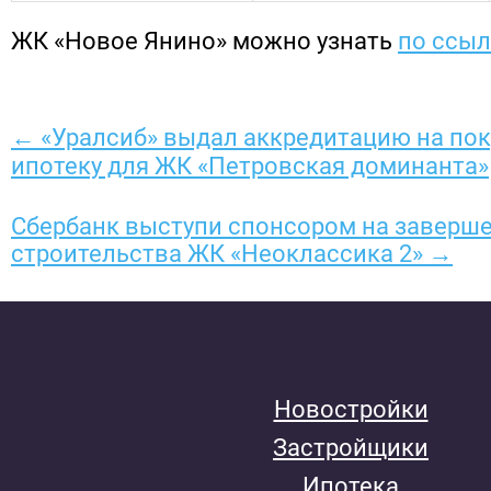
ЖК «Новое Янино» можно узнать
по ссыл
← «Уралсиб» выдал аккредитацию на пок
ипотеку для ЖК «Петровская доминанта»
Сбербанк выступи спонсором на заверш
строительства ЖК «Неоклассика 2» →
Новостройки
Застройщики
Ипотека