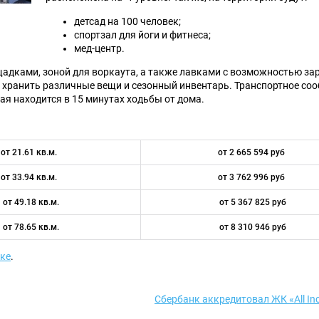
детсад на 100 человек;
спортзал для йоги и фитнеса;
мед-центр.
дками, зоной для воркаута, а также лавками с возможностью за
о хранить различные вещи и сезонный инвентарь. Транспортное со
рая находится в 15 минутах ходьбы от дома.
от 21.61 кв.м.
от 2 665 594 руб
от 33.94 кв.м.
от 3 762 996 руб
от 49.18 кв.м.
от 5 367 825 руб
от 78.65 кв.м.
от 8 310 946 руб
лке
.
Сбербанк аккредитовал ЖК «All Inc