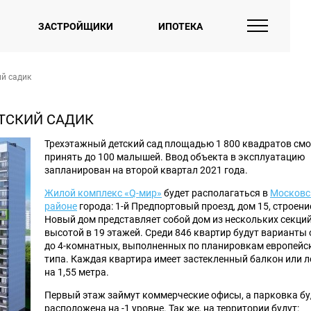
ЗАСТРОЙЩИКИ
ИПОТЕКА
ий садик
ЕТСКИЙ САДИК
Трехэтажный детский сад площадью 1 800 квадратов см
принять до 100 малышей. Ввод объекта в эксплуатацию
запланирован на второй квартал 2021 года.
Жилой комплекс «Q-мир»
будет располагаться в
Московс
районе
города: 1-й Предпортовый проезд, дом 15, строение
Новый дом представляет собой дом из нескольких секций
высотой в 19 этажей. Среди 846 квартир будут варианты 
до 4-комнатных, выполненных по планировкам европейс
типа. Каждая квартира имеет застекленный балкон или 
на 1,55 метра.
Первый этаж займут коммерческие офисы, а парковка бу
расположена на -1 уровне. Так же, на территории будут: