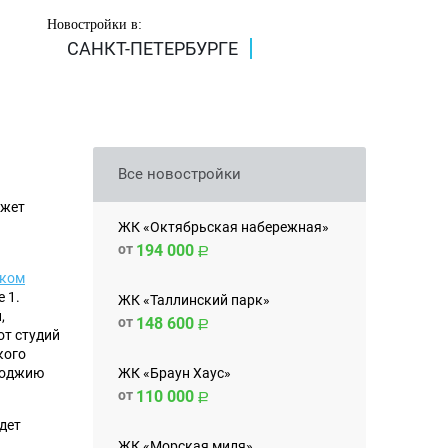
Новостройки в:
САНКТ-ПЕТЕРБУРГЕ
Все новостройки
ожет
ЖК «Октябрьская набережная»
от
194 000
ком
 1.
ЖК «Таллинский парк»
,
от
148 600
от студий
кого
ЖК «Браун Хаус»
лоджию
от
110 000
дет
ЖК «Морская миля»