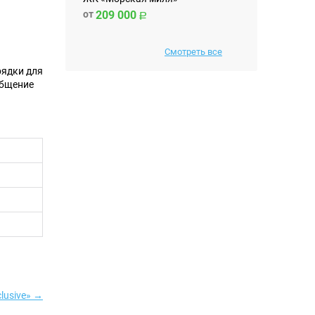
от
209 000
Смотреть все
рядки для
общение
lusive» →