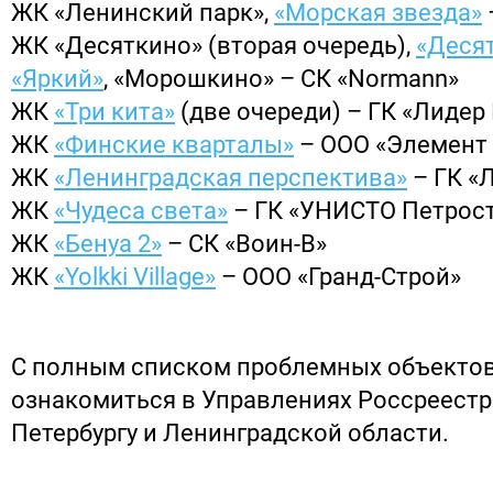
ЖК «Ленинский парк»,
«Морская звезда»
ЖК «Десяткино» (вторая очередь),
«Десят
«Яркий»
, «Морошкино» – СК «Normann»
ЖК
«Три кита»
(две очереди) – ГК «Лидер 
ЖК
«Финские кварталы»
– ООО «Элемент
ЖК
«Ленинградская перспектива»
– ГК «
ЖК
«Чудеса света»
– ГК «УНИСТО Петрос
ЖК
«Бенуа 2»
– СК «Воин-В»
ЖК
«Yolkki Village»
– ООО «Гранд-Строй»
С полным списком проблемных объекто
ознакомиться в Управлениях Россреестра
Петербургу и Ленинградской области.