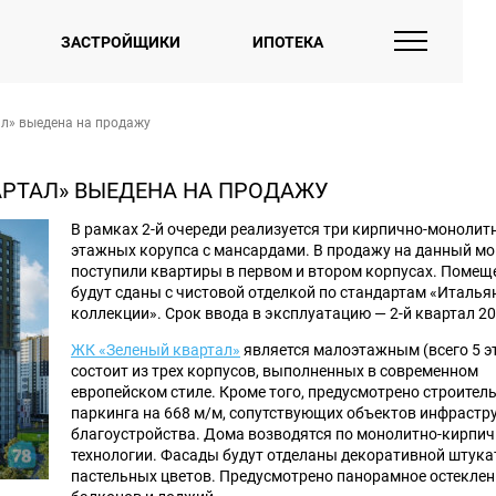
ЗАСТРОЙЩИКИ
ИПОТЕКА
ал» выедена на продажу
АРТАЛ» ВЫЕДЕНА НА ПРОДАЖУ
В рамках 2-й очереди реализуется три кирпично-монолит
этажных корупса с мансардами. В продажу на данный м
поступили квартиры в первом и втором корпусах. Помещ
будут сданы с чистовой отделкой по стандартам «Италья
коллекции». Срок ввода в эксплуатацию — 2-й квартал 20
ЖК «Зеленый квартал»
является малоэтажным (всего 5 э
состоит из трех корпусов, выполненных в современном
европейском стиле. Кроме того, предусмотрено строител
паркинга на 668 м/м, сопутствующих объектов инфрастр
благоустройства. Дома возводятся по монолитно-кирпи
технологии. Фасады будут отделаны декоративной штука
пастельных цветов. Предусмотрено панорамное остеклен