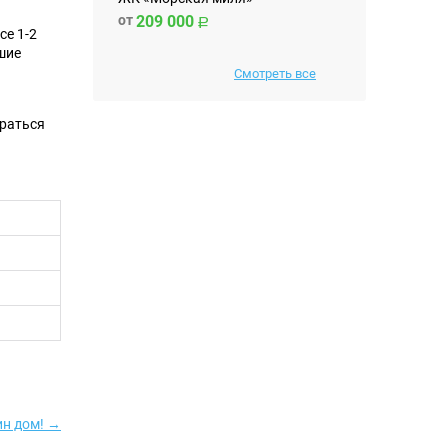
от
209 000
се 1-2
шие
Смотреть все
браться
ин дом! →