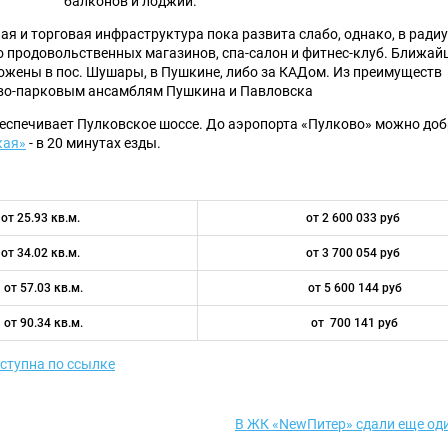
балконов и лоджий.
я и торговая инфраструктура пока развита слабо, однако, в радиу
ко продовольственных магазинов, спа-салон и фитнес-клуб. Ближай
ожены в пос. Шушары, в Пушкине, либо за КАДом. Из преимуществ
ово-парковым ансамблям Пушкина и Павловска
еспечивает Пулковское шоссе. До аэропорта «Пулково» можно до
кая»
- в 20 минутах езды.
от 25.93 кв.м.
от 2 600 033 руб
от 34.02 кв.м.
от 3 700 054 руб
от 57.03 кв.м.
от 5 600 144 руб
от 90.34 кв.м.
от 700 141 руб
ступна по ссылке
В ЖК «NewПитер» сдали еще од