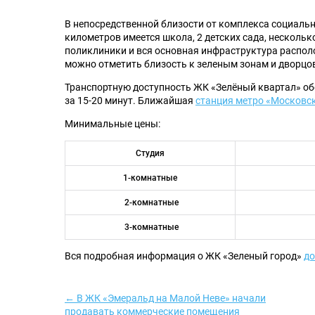
В непосредственной близости от комплекса социальна
километров имеется школа, 2 детских сада, несколь
поликлиники и вся основная инфраструктура распол
можно отметить близость к зеленым зонам и дворц
Транспортную доступность ЖК «Зелёный квартал» об
за 15-20 минут. Ближайшая
станция метро «Московс
Минимальные цены:
Студия
1-комнатные
2-комнатные
3-комнатные
Вся подробная информация о ЖК «Зеленый город»
до
← В ЖК «Эмеральд на Малой Неве» начали
продавать коммерческие помещения