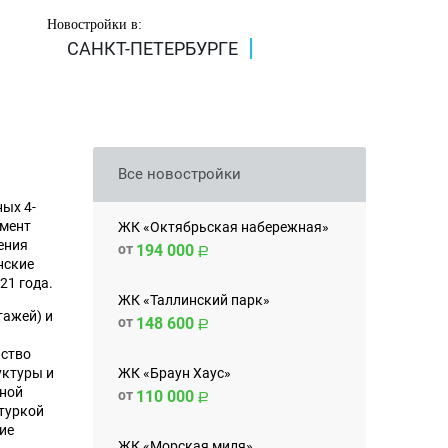
Новостройки в:
САНКТ-ПЕТЕРБУРГЕ
Все новостройки
ных 4-
омент
ЖК «Октябрьская набережная»
ения
от
194 000
нские
21 года.
ЖК «Таллинский парк»
тажей) и
от
148 600
ьство
ЖК «Браун Хаус»
уктуры и
чной
от
110 000
туркой
ие
ЖК «Морская миля»