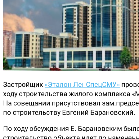
Застройщик
«Эталон ЛенСпецСМУ»
прове
ходу строительства жилого комплекса «М
На совещании присутствовал зам.предс
по строительству Евгений Барановский.
По ходу обсуждения Е. Барановским было
строительство объекта идет по намеченн