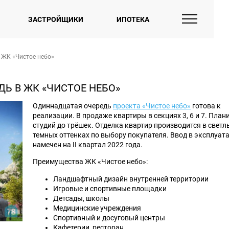
ЗАСТРОЙЩИКИ
ИПОТЕКА
 ЖК «Чистое небо»
Ь В ЖК «ЧИСТОЕ НЕБО»
Одиннадцатая очередь
проекта «Чистое небо»
готова к
реализации. В продаже квартиры в секциях 3, 6 и 7. План
студий до трёшек. Отделка квартир производится в светл
темных оттенках по выбору покупателя. Ввод в эксплуат
намечен на II квартал 2022 года.
Преимущества ЖК «Чистое небо»:
Ландшафтный дизайн внутренней территории
Игровые и спортивные площадки
Детсады, школы
Медицинские учреждения
Спортивный и досуговый центры
Кафетерии, ресторан