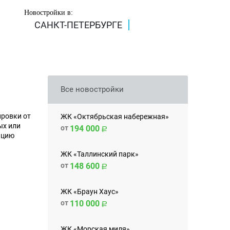
Новостройки в:
САНКТ-ПЕТЕРБУРГЕ
Все новостройки
ировки от
ЖК «Октябрьская набережная»
ых или
от
194 000
ацию
ЖК «Таллинский парк»
от
148 600
ЖК «Браун Хаус»
от
110 000
ЖК «Морская миля»