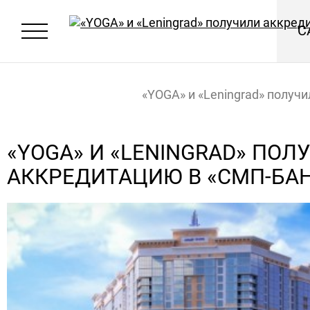
С
«YOGA» и «Leningrad» получи
аккредитацию в «СМП-Банк
Главная
Новости
«YOGA» И «LENINGRAD» ПОЛ
АККРЕДИТАЦИЮ В «СМП-БА