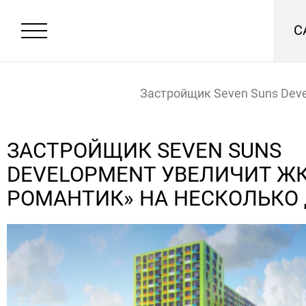
С
Застройщик Seven Suns Dev
увеличит ЖК «Я-Романтик» 
ЗАСТРОЙЩИК SEVEN SUNS
DEVELOPMENT УВЕЛИЧИТ ЖК
несколько домов
Главная
Новости
РОМАНТИК» НА НЕСКОЛЬКО