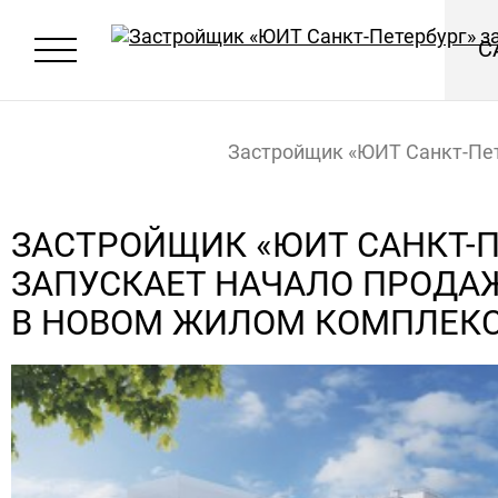
С
Застройщик «ЮИТ Санкт-Пе
запускает начало продаж кв
ЗАСТРОЙЩИК «ЮИТ САНКТ-П
ЗАПУСКАЕТ НАЧАЛО ПРОДА
новом жилом комплексе T
Главная
Новости
В НОВОМ ЖИЛОМ КОМПЛЕКС