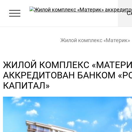
С
Жилой комплекс «Материк»
аккредитован банком «Росс
ЖИЛОЙ КОМПЛЕКС «МАТЕРИ
АККРЕДИТОВАН БАНКОМ «Р
капитал»
Главная
Новости
КАПИТАЛ»