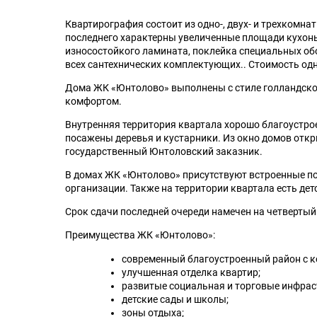
Квартирография состоит из одно-, двух- и трехкомна
последнего характерны увеличенные площади кухонь
износостойкого ламината, поклейка специальных обое
всех сантехнических комплектующих.. Стоимость одн
Дома ЖК «Юнтолово» выполнены с стиле голландско
комфортом.
Внутренняя территория квартала хорошо благоустрое
посажены деревья и кустарники. Из окно домов от
государственный Юнтоловский заказник.
В домах ЖК «Юнтолово» присутствуют встроенные по
организации. Также на территории квартала есть де
Срок сдачи последней очереди намечен на четвертый 
Преимущества ЖК «Юнтолово»:
современный благоустроенный район с ко
улучшенная отделка квартир;
развитые социальная и торговые инфрас
детские сады и школы;
зоны отдыха;