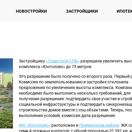
НОВОСТРОЙКИ
ЗАСТРОЙЩИКИ
ИПОТЕ
Застройщику
«Главстрой-СПБ»
разрешили увеличить выс
комплекса «Юнтолово» до 75 метров.
Это разрешение было получено со второго раза. Первый 
Комиссия по землепользованию и застройке отклонила
предложения по увеличению высоты комплекса. Компан
необходимо было выполнить несколько требований, для
получения разрешения: подтвердить свое участие в стро
социальной инфраструктуры и подтвердить синхрониза
строительства домов вместе с соц-объектами. Теперь, по
выполнения условий, комиссия дала разрешение.
ЖК «Юнтолово»
расположен в
Приморском районе
. ЖК с
семи 4-этажных корпусов, с общей площадью 31 391 кв. м