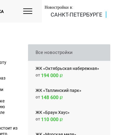
Новостройки в:
КА
САНКТ-ПЕТЕРБУРГЕ
Все новостройки
оту
ЖК «Октябрьская набережная»
от
194 000
раз
ии
ЖК «Таллинский парк»
от
148 600
йке
цию
ЖК «Браун Хаус»
сле
от
110 000
остоит из
етр.
ЖК «Морская миля»