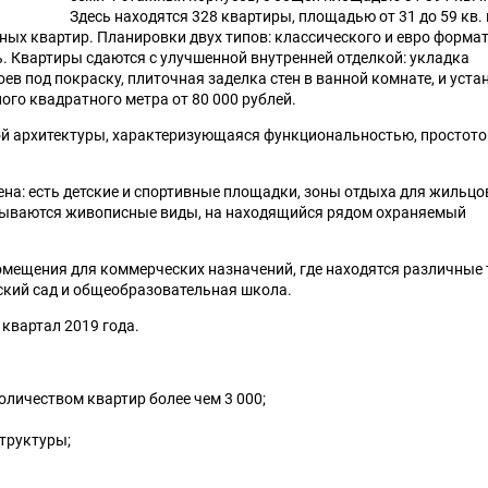
Здесь находятся 328 квартиры, площадью от 31 до 59 кв.
тных квартир. Планировки двух типов: классического и евро форма
. Квартиры сдаются с улучшенной внутренней отделкой: укладка
в под покраску, плиточная заделка стен в ванной комнате, и уста
ого квадратного метра от 80 000 рублей.
й архитектуры, характеризующаяся функциональностью, простото
на: есть детские и спортивные площадки, зоны отдыха для жильцо
крываются живописные виды, на находящийся рядом охраняемый
мещения для коммерческих назначений, где находятся различные
тский сад и общеобразовательная школа.
квартал 2019 года.
личеством квартир более чем 3 000;
труктуры;