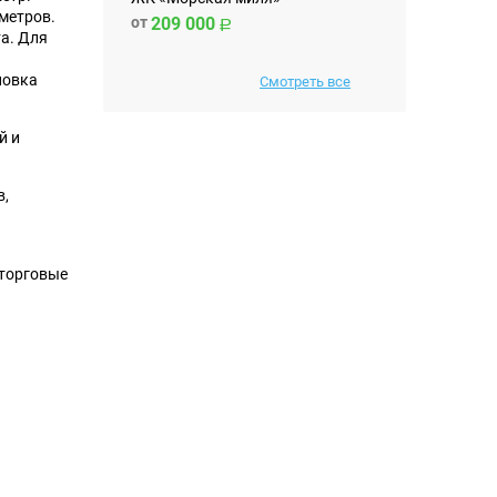
 метров.
от
209 000
та. Для
новка
Смотреть все
й и
в,
 торговые