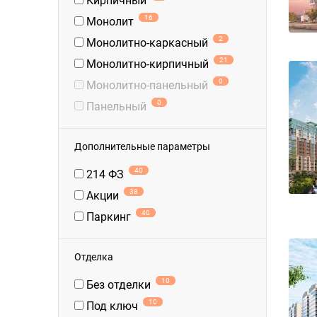
Кирпичный
16
Монолит
2
Монолитно-каркасный
21
Монолитно-кирпичный
0
Монолитно-панельный
0
Панельный
Дополнительные параметры
40
214 ФЗ
38
Акции
40
Паркинг
Отделка
10
Без отделки
10
Под ключ