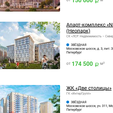
150 000
Апарт-комплекс «
(Неопарк)
СК «ЛСР. Недвижимость – Севе
ЗВЁЗДНАЯ
Московское шоссе, д. 3, лит. 
Петербург
174 500
от
м²
ЖК «Две столицы»
ГК «ИнтерГрупп»
ЗВЁЗДНАЯ
Московское шоссе, уч. 311, Мо
Петербург