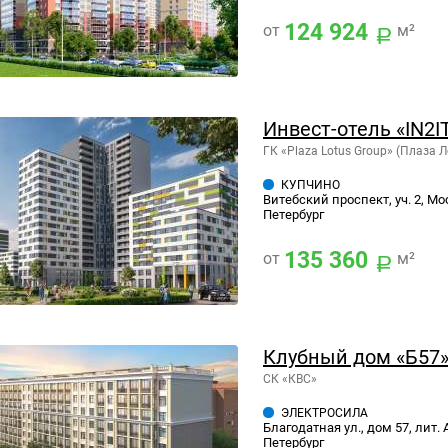
124 924
от
м²
Инвест-отель «IN2IT
ГК «Plaza Lotus Group» (Плаза Л
КУПЧИНО
Витебский проспект, уч. 2, Мо
Петербург
135 360
от
м²
Клубный дом «Б57
СК «КВС»
ЭЛЕКТРОСИЛА
Благодатная ул., дом 57, лит. 
Петербург