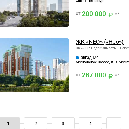
Санкт-Петербург
200 000
от
м²
ЖК «NEO» («Нео»)
СК «ЛСР. Недвижимость – Севе
ЗВЁЗДНАЯ
Московское шоссе, д. 3, Моск
287 000
от
м²
1
2
3
4