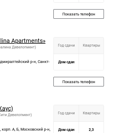
Показать телефон
lina Apartments»
Год сдачи
Квартиры
квалина Девелопмент)
Адмиралтейский р-н, Санкт-
Дом сдан
Показать телефон
Хаус)
Год сдачи
Квартиры
 Сити Девелопмент)
, корп. А, Б, Московский р-н,
Дом сдан
2,3