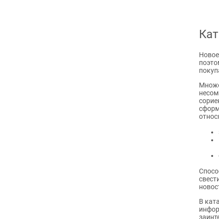
Кат
Новое
поэто
покуп
Множе
несом
сорие
сформ
относ
Спосо
свест
новос
В кат
инфор
заинт