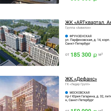
ЖК «ARTквартал. А
Группа «Аквилон»
ФРУНЗЕНСКАЯ
ул. Парфеновская, д. 14, корп.
Санкт-Петербург
185 300
от
м²
ЖК «Дефанс»
ГК «Лидер Групп»
МОСКОВСКАЯ
пр-т Юрия Гагарина, д. 32, лит
н, Санкт-Петербург
от
м²