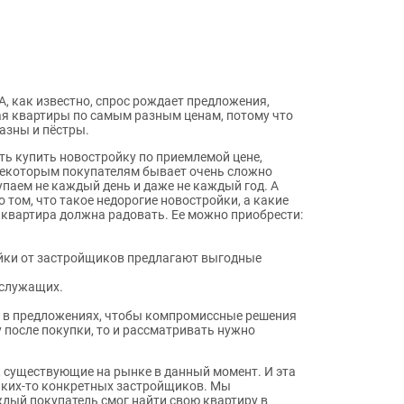
А, как известно, спрос рождает предложения,
ая квартиры по самым разным ценам, потому что
азны и пёстры.
ь купить новостройку по приемлемой цене,
 некоторым покупателям бывает очень сложно
паем не каждый день и даже не каждый год. А
том, что такое недорогие новостройки, а какие
о квартира должна радовать. Ее можно приобрести:
ройки от застройщиков предлагают выгодные
ослужащих.
я в предложениях, чтобы компромиссные решения
у после покупки, то и рассматривать нужно
 существующие на рынке в данный момент. И эта
каких-то конкретных застройщиков. Мы
ждый покупатель смог найти свою квартиру в