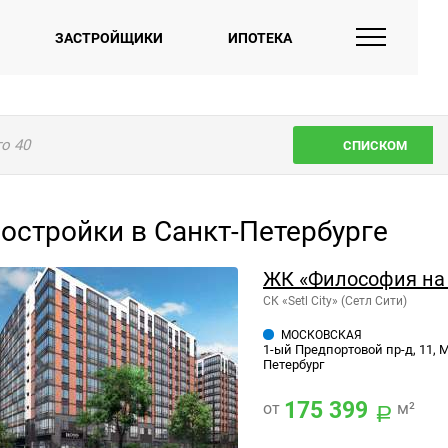
ЗАСТРОЙЩИКИ
ИПОТЕКА
го
40
СПИСКОМ
остройки в Санкт-Петербурге
ЖК «Философия на
СК «Setl City» (Сетл Сити)
МОСКОВСКАЯ
1-ый Предпортовой пр-д, 11, 
Петербург
175 399
от
м²