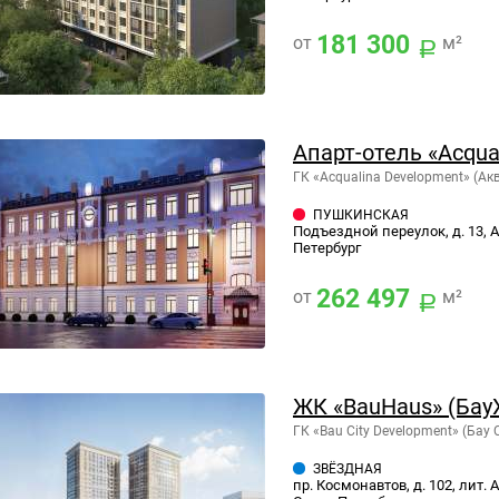
181 300
от
м²
Апарт-отель «Acqua
ГК «Acqualina Development» (А
ПУШКИНСКАЯ
Подъездной переулок, д. 13, 
Петербург
262 497
от
м²
ЖК «BauHaus» (Бау
ГК «Bau City Development» (Бау
ЗВЁЗДНАЯ
пр. Космонавтов, д. 102, лит. А