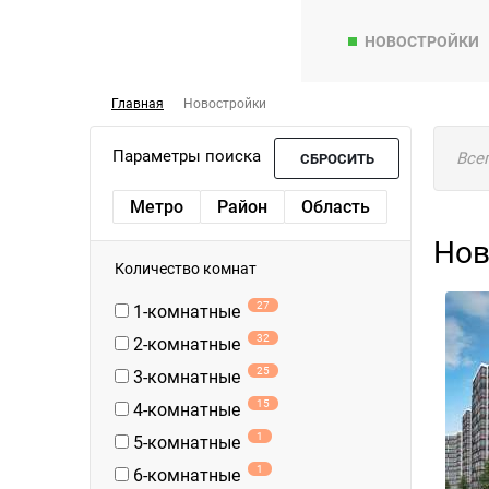
НОВОСТРОЙКИ
Главная
Новостройки
Параметры поиска
Все
СБРОСИТЬ
Метро
Район
Область
Нов
Количество комнат
27
1-комнатные
32
2-комнатные
25
3-комнатные
15
4-комнатные
1
5-комнатные
1
6-комнатные