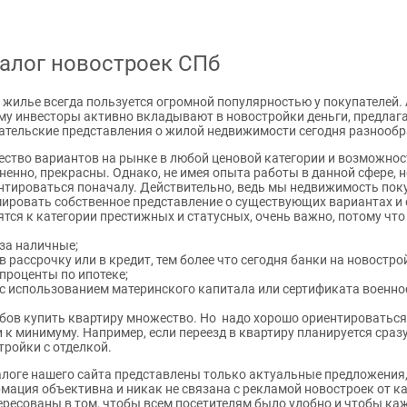
алог новостроек СПб
 жилье всегда пользуется огромной популярностью у покупателей. 
му инвесторы активно вкладывают в новостройки деньги, предлаг
ательские представления о жилой недвижимости сегодня разнообр
ство вариантов на рынке в любой ценовой категории и возможност
ненно, прекрасны. Однако, не имея опыта работы в данной сфере,
нтироваться поначалу. Действительно, ведь мы недвижимость поку
ировать собственное представление о существующих вариантах и о 
ятся к категории престижных и статусных, очень важно, потому чт
за наличные;
в рассрочку или в кредит, тем более что сегодня банки на новост
проценты по ипотеке;
с использованием материнского капитала или сертификата военн
бов купить квартиру множество. Но надо хорошо ориентироватьс
и к минимуму. Например, если переезд в квартиру планируется сраз
тройки с отделкой.
алоге нашего сайта представлены только актуальные предложения,
мация объективна и никак не связана с рекламой новостроек от 
ересованы в том, чтобы всем посетителям было удобно и чтобы ка