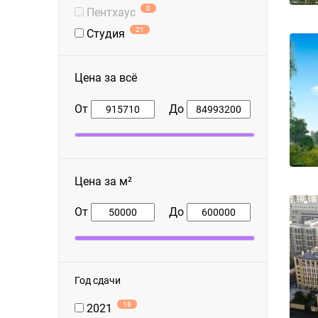
0
Пентхаус
21
Студия
Цена за всё
От
До
Цена за м²
От
До
Год сдачи
18
2021