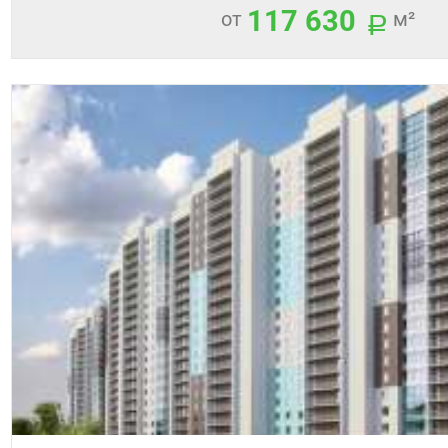
117 630
от
м²