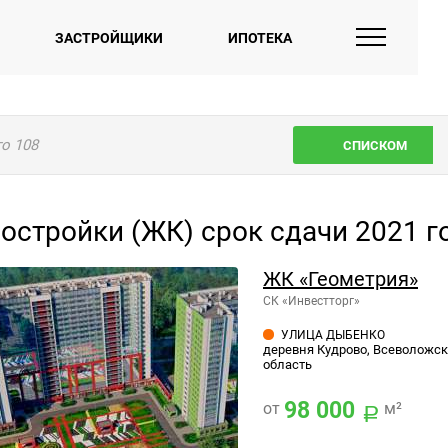
ЗАСТРОЙЩИКИ
ИПОТЕКА
го
108
СПИСКОМ
остройки (ЖК) срок сдачи 2021 г
ЖК «Геометрия»
СК «Инвестторг»
УЛИЦА ДЫБЕНКО
деревня Кудрово, Всеволожск
область
98 000
от
м²