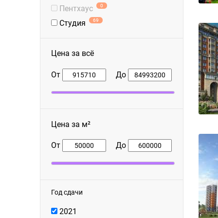
0
Пентхаус
69
Студия
Цена за всё
От
До
Цена за м²
От
До
Год сдачи
2021