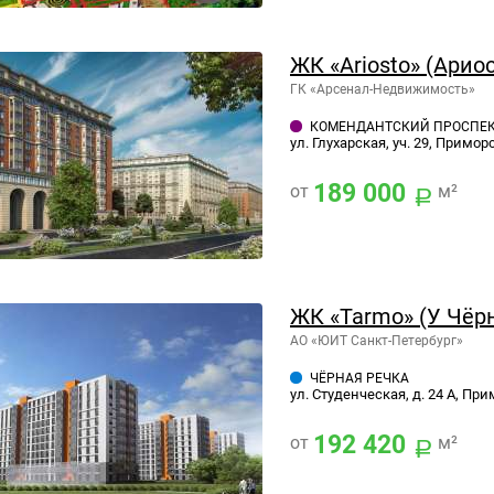
ЖК «Ariosto» (Арио
ГК «Арсенал-Недвижимость»
КОМЕНДАНТСКИЙ ПРОСПЕ
ул. Глухарская, уч. 29, Примор
189 000
от
м²
ЖК «Tarmo» (У Чёр
АО «ЮИТ Санкт-Петербург»
ЧЁРНАЯ РЕЧКА
ул. Студенческая, д. 24 А, Пр
192 420
от
м²