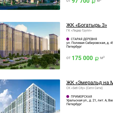
97 700
от
м²
ЖК «Богатырь 3»
ГК «Лидер Групп»
СТАРАЯ ДЕРЕВНЯ
ул. Полевая Сабировская, д. 4
Петербург
175 000
от
м²
ЖК «Эмеральд на 
СК «Setl City» (Сетл Сити)
ПРИМОРСКАЯ
Уральская ул., д. 21, лит. А, 
Петербург