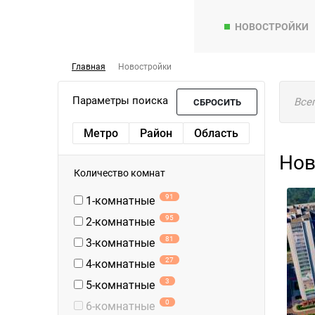
НОВОСТРОЙКИ
Главная
Новостройки
Параметры поиска
Все
СБРОСИТЬ
Метро
Район
Область
Нов
Количество комнат
91
1-комнатные
95
2-комнатные
81
3-комнатные
27
4-комнатные
3
5-комнатные
0
6-комнатные