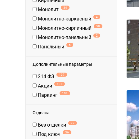
Кирпичный
34
Монолит
4
Монолитно-каркасный
58
Монолитно-кирпичный
2
Монолитно-панельный
5
Панельный
Дополнительные параметры
107
214 ФЗ
107
Акции
108
Паркинг
Отделка
27
Без отделки
36
Под ключ