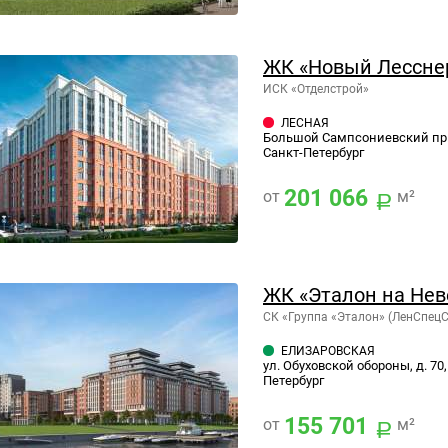
ЖК «Новый Лессне
ИСК «Отделстрой»
ЛЕСНАЯ
Большой Сампсониевский пр. д
Санкт-Петербург
201 066
от
м²
ЖК «Эталон на Нев
СК «Группа «Эталон» (ЛенСпец
ЕЛИЗАРОВСКАЯ
ул. Обуховской обороны, д. 70,
Петербург
155 701
от
м²