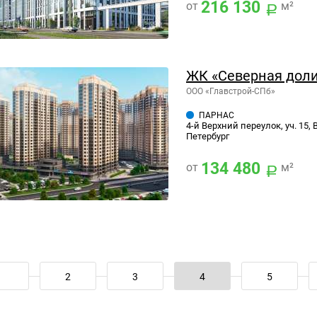
216 130
от
м²
ЖК «Северная дол
ООО «Главстрой-СПб»
ПАРНАС
4-й Верхний переулок, уч. 15,
Петербург
134 480
от
м²
2
3
4
5