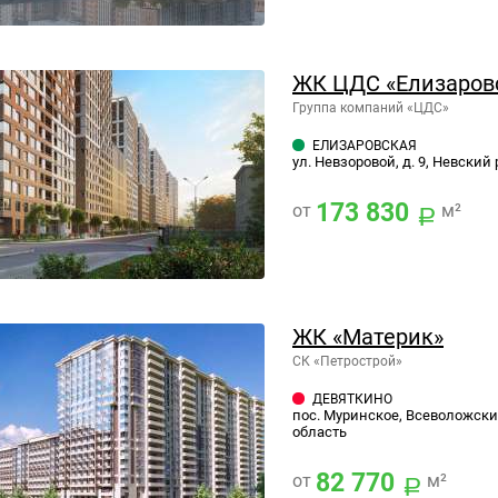
ЖК ЦДС «Елизаров
Группа компаний «ЦДС»
ЕЛИЗАРОВСКАЯ
ул. Невзоровой, д. 9, Невский 
173 830
от
м²
ЖК «Материк»
СК «Петрострой»
ДЕВЯТКИНО
пос. Муринское, Всеволожски
область
82 770
от
м²