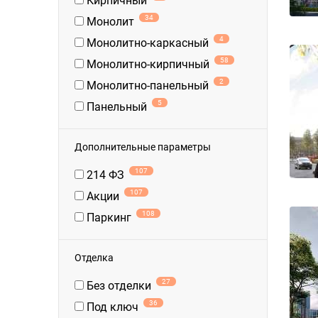
Кирпичный
34
Монолит
4
Монолитно-каркасный
58
Монолитно-кирпичный
2
Монолитно-панельный
5
Панельный
Дополнительные параметры
107
214 ФЗ
107
Акции
108
Паркинг
Отделка
27
Без отделки
36
Под ключ