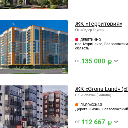
ЖК «Территория»
ГК «Лидер Групп»
ДЕВЯТКИНО
пос. Муринское, Всеволожски
область
135 000
от
м²
ЖК «Grona Lund» («
СК «Bonava» (Бонава)
ЛАДОЖСКАЯ
Дорога Жизни, Всеволожский 
112 667
от
м²