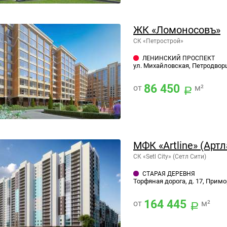
ЖК «Ломоносовъ»
СК «Петрострой»
ЛЕНИНСКИЙ ПРОСПЕКТ
ул. Михайловская, Петродворц
86 450
от
м²
МФК «Artline» (Арт
СК «Setl City» (Сетл Сити)
СТАРАЯ ДЕРЕВНЯ
Торфяная дорога, д. 17, Примо
164 445
от
м²