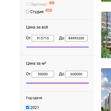
0
Пентхаус
69
Студия
Цена за всё
От
До
Цена за м²
От
До
Год сдачи
2021