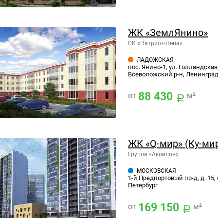
ЖК «ЗемлЯнино»
СК «Патриот-Нева»
ЛАДОЖСКАЯ
пос. Янино-1, ул. Голландская, 
Всеволожский р-н, Ленинград
88 430
от
м²
ЖК «Q-мир» (Ку-ми
Группа «Аквилон»
МОСКОВСКАЯ
1-й Предпортовый пр-д, д. 15, 
Петербург
169 150
от
м²