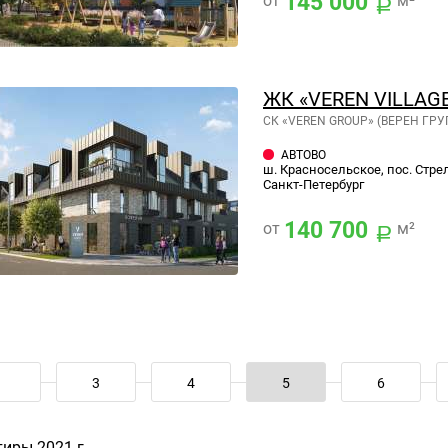
145 000
от
м²
ЖК «VEREN VILLAGE
СК «VEREN GROUP» (ВЕРЕН ГРУ
АВТОВО
ш. Красносельское, пос. Стре
Санкт-Петербург
140 700
от
м²
3
4
5
6
иры 2021 г.