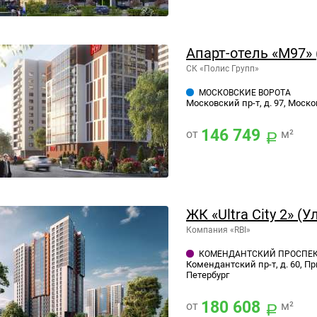
Апарт-отель «М97»
СК «Полис Групп»
МОСКОВСКИЕ ВОРОТА
Московский пр-т, д. 97, Моско
146 749
от
м²
ЖК «Ultra City 2» (У
Компания «RBI»
КОМЕНДАНТСКИЙ ПРОСПЕ
Комендантский пр-т, д. 60, П
Петербург
180 608
от
м²