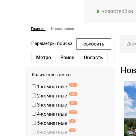
НОВОСТРОЙКИ
Главная
Новостройки
Параметры поиска
Все
СБРОСИТЬ
Метро
Район
Область
Нов
Количество комнат
91
1-комнатные
95
2-комнатные
81
3-комнатные
27
4-комнатные
3
5-комнатные
0
6-комнатные