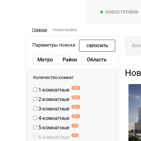
НОВОСТРОЙКИ
Главная
Новостройки
Параметры поиска
Все
СБРОСИТЬ
Метро
Район
Область
Нов
Количество комнат
91
1-комнатные
95
2-комнатные
81
3-комнатные
27
4-комнатные
3
5-комнатные
0
6-комнатные