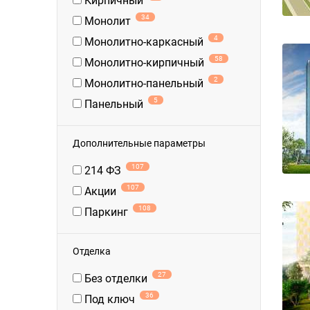
Кирпичный
34
Монолит
4
Монолитно-каркасный
58
Монолитно-кирпичный
2
Монолитно-панельный
5
Панельный
Дополнительные параметры
107
214 ФЗ
107
Акции
108
Паркинг
Отделка
27
Без отделки
36
Под ключ