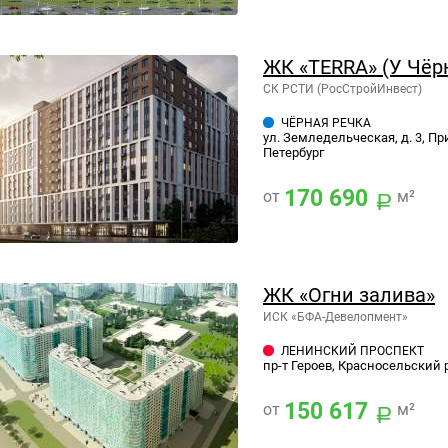
ЖК «TERRA» (У Чёр
СК РСТИ (РосСтройИнвест)
ЧЁРНАЯ РЕЧКА
ул. Земледельческая, д. 3, Пр
Петербург
170 690
от
м²
ЖК «Огни залива»
ИСК «БФА-Девелопмент»
ЛЕНИНСКИЙ ПРОСПЕКТ
пр-т Героев, Красносельский 
150 617
от
м²