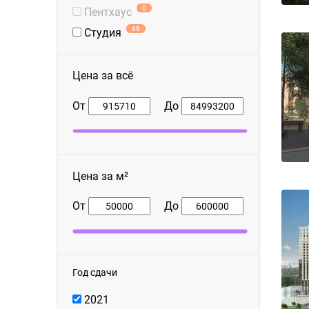
0
Пентхаус
69
Студия
Цена за всё
От
До
Цена за м²
От
До
Год сдачи
2021