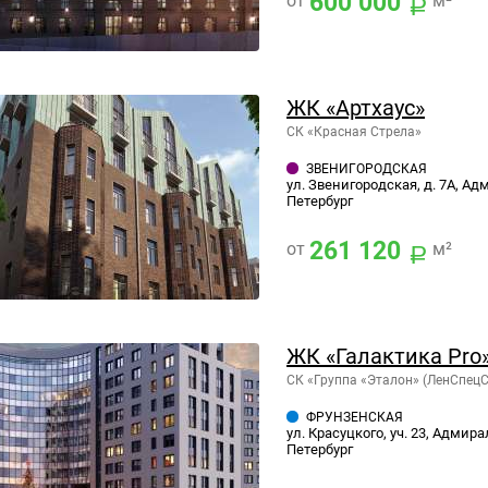
600 000
от
м²
ЖК «Артхаус»
СК «Красная Стрела»
ЗВЕНИГОРОДСКАЯ
ул. Звенигородская, д. 7А, Ад
Петербург
261 120
от
м²
ЖК «Галактика Pro»
СК «Группа «Эталон» (ЛенСпец
ФРУНЗЕНСКАЯ
ул. Красуцкого, уч. 23, Адмир
Петербург