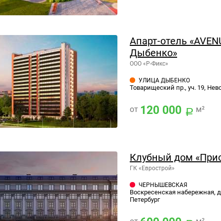
Апарт-отель «AVEN
Дыбенко»
ООО «Р-Фикс»
УЛИЦА ДЫБЕНКО
Товарищеский пр., уч. 19, Нев
120 000
от
м²
Клубный дом «При
ГК «Еврострой»
ЧЕРНЫШЕВСКАЯ
Воскресенская набережная, д.
Петербург