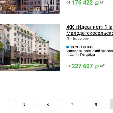
176 422
от
м²
ЖК «Идеалист» (На
Малодетскосельско
ГК «Еврострой»
ФРУНЗЕНСКАЯ
Малодетскосельский проспект
н, Санкт-Петербург
227 607
от
м²
5
6
7
8