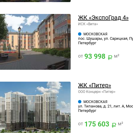
ЖК «ЭкспоГрад 4»
ИСК «Вита»
МОСКОВСКАЯ
пос. Шушары, ул. Сарицкая, П
Петербург
93 998
от
м²
ЖК «Питер»
ООО Концерн «Питер»
МОСКОВСКАЯ
ул. Типанова, д. 21, лит. А, М
Петербург
175 603
от
м²