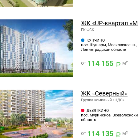
ЖК «UP-квартал «М
ГК ФСК
КУПЧИНО
пос. Шушары, Московское ш., 
Ленинградская область
114 155
от
м²
ЖК «Северный»
Группа компаний «ЦДС»
ДЕВЯТКИНО
пос. Муринское, Всеволожски
область
114 135
от
м²