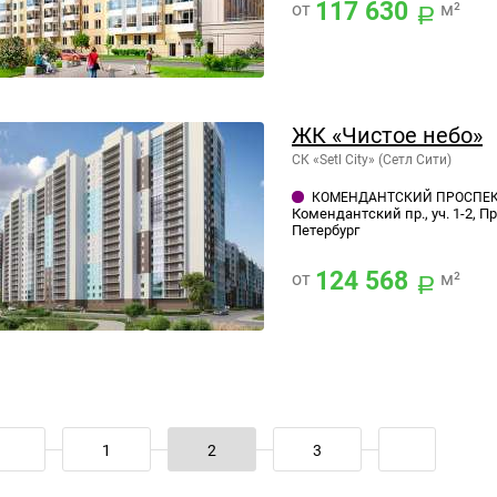
117 630
от
м²
ЖК «Чистое небо»
СК «Setl City» (Сетл Сити)
КОМЕНДАНТСКИЙ ПРОСПЕ
Комендантский пр., уч. 1-2, П
Петербург
124 568
от
м²
1
2
3