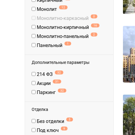
Кирпичный
12
Монолит
0
Монолитно-каркасный
16
Монолитно-кирпичный
2
Монолитно-панельный
1
Панельный
Дополнительные параметры
32
214 ФЗ
31
Акции
32
Паркинг
Отделка
5
Без отделки
9
Под ключ