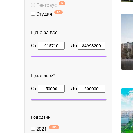
0
Пентхаус
26
Студия
Цена за всё
От
До
Цена за м²
От
До
Год сдачи
+95
2021