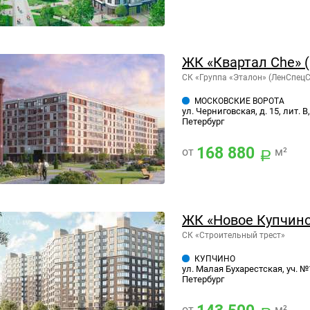
ЖК «Квартал Che» 
СК «Группа «Эталон» (ЛенСпец
МОСКОВСКИЕ ВОРОТА
ул. Черниговская, д. 15, лит. 
Петербург
168 880
от
м²
ЖК «Новое Купчин
СК «Строительный трест»
КУПЧИНО
ул. Малая Бухарестская, уч. №
Петербург
от
м²