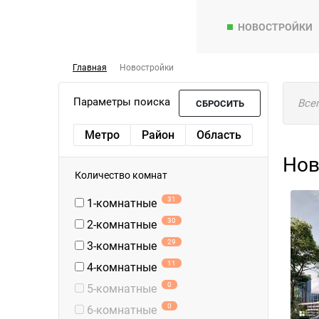
НОВОСТРОЙКИ
Главная
Новостройки
Параметры поиска
Все
СБРОСИТЬ
Метро
Район
Область
Нов
Количество комнат
31
1-комнатные
30
2-комнатные
29
3-комнатные
11
4-комнатные
0
5-комнатные
0
6-комнатные