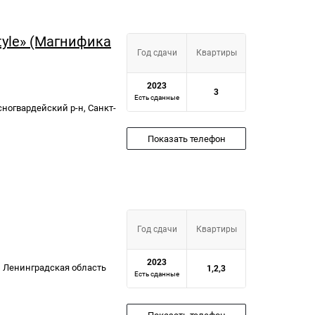
style» (Магнифика
Год сдачи
Квартиры
2023
3
Есть сданные
асногвардейский р-н, Санкт-
Показать телефон
Год сдачи
Квартиры
2023
, Ленинградская область
1,2,3
Есть сданные