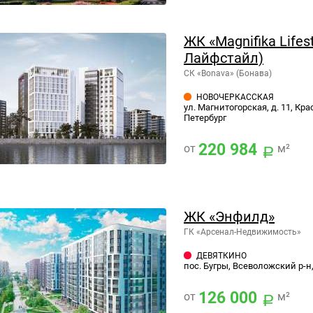
ЖК «Magnifika Life
Лайфстайл)
СК «Bonava» (Бонава)
НОВОЧЕРКАССКАЯ
ул. Магнитогорская, д. 11, Кр
Петербург
220 984
от
м²
ЖК «Энфилд»
ГК «Арсенал-Недвижимость»
ДЕВЯТКИНО
пос. Бугры, Всеволожский р-н
126 000
от
м²