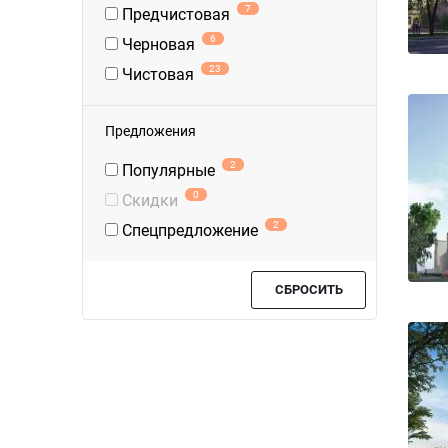
7
Предчистовая
6
Черновая
23
Чистовая
Предложения
2
Популярные
0
Скидки
2
Спецпредложение
СБРОСИТЬ