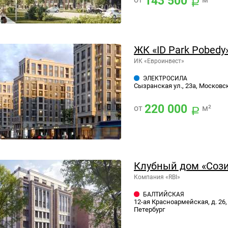
143 500
ЖК «ID Park Pobedy
ИК «Евроинвест»
ЭЛЕКТРОСИЛА
Сызранская ул., 23а, Московс
220 000
от
м²
Клубный дом «Соз
Компания «RBI»
БАЛТИЙСКАЯ
12-ая Красноармейская, д. 26
Петербург