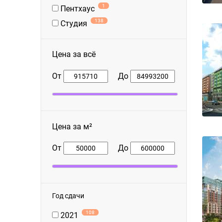
1
Пентхаус
138
Студия
Цена за всё
От
До
Цена за м²
От
До
Год сдачи
108
2021