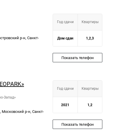
Год сдачи
Квартиры
еостровский р-н, Санкт-
Дом сдан
1,2,3
Показать телефон
NEOPARK»
Год сдачи
Квартиры
ро-Запад»
2021
1,2
З, Московский р-н, Санкт-
Показать телефон