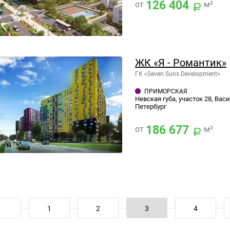
126 404
от
м²
ЖК «Я - Романтик»
ГК «Seven Suns Development»
ПРИМОРСКАЯ
Невская губа, участок 28, Вас
Петербург
186 677
от
м²
1
2
3
4