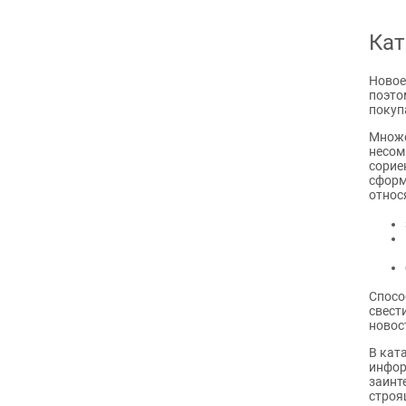
Кат
Новое
поэто
покуп
Множе
несом
сорие
сформ
относ
Спосо
свест
новос
В кат
инфор
заинт
строя