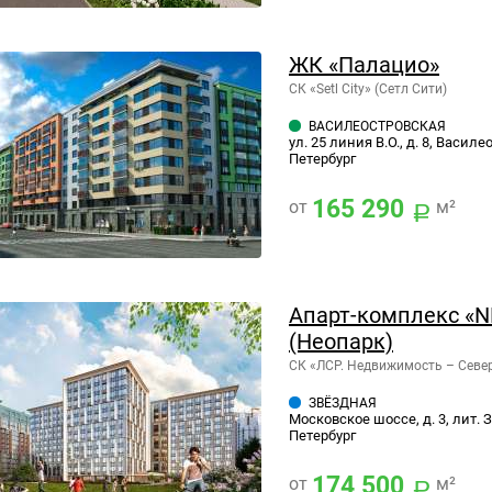
ЖК «Палацио»
СК «Setl City» (Сетл Сити)
ВАСИЛЕОСТРОВСКАЯ
ул. 25 линия В.О., д. 8, Васил
Петербург
165 290
от
м²
Апарт-комплекс «
(Неопарк)
СК «ЛСР. Недвижимость – Севе
ЗВЁЗДНАЯ
Московское шоссе, д. 3, лит. 
Петербург
174 500
от
м²