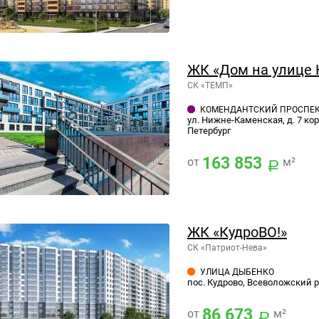
ЖК «Дом на улице
СК «ТЕМП»
КОМЕНДАНТСКИЙ ПРОСПЕ
ул. Нижне-Каменская, д. 7 кор
Петербург
163 853
от
м²
ЖК «КудроВО!»
СК «Патриот-Нева»
УЛИЦА ДЫБЕНКО
пос. Кудрово, Всеволожский р
86 673
от
м²