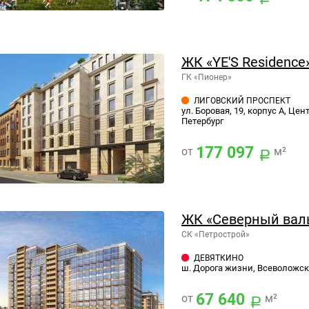
ЖК «YE'S Residence
ГК «Пионер»
ЛИГОВСКИЙ ПРОСПЕКТ
ул. Боровая, 19, корпус А, Це
Петербург
177 097
от
м²
ЖК «Северный вал
СК «Петрострой»
ДЕВЯТКИНО
ш. Дорога жизни, Всеволожски
67 640
от
м²