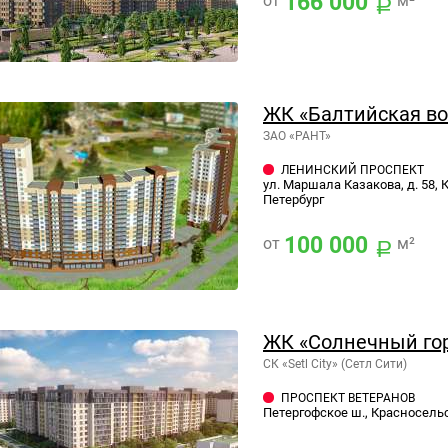
166 000
от
м²
ЖК «Балтийская в
ЗАО «РАНТ»
ЛЕНИНСКИЙ ПРОСПЕКТ
ул. Маршала Казакова, д. 58, 
Петербург
100 000
от
м²
ЖК «Солнечный го
СК «Setl City» (Сетл Сити)
ПРОСПЕКТ ВЕТЕРАНОВ
Петергофское ш., Красносельс