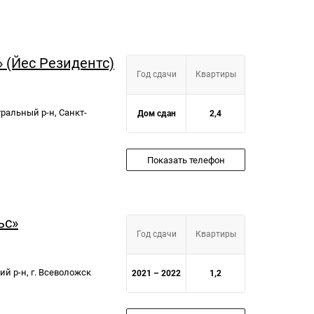
» (Йес Резидентс)
Год сдачи
Квартиры
нтральный р-н, Санкт-
Дом сдан
2,4
Показать телефон
ьс»
Год сдачи
Квартиры
й р-н, г. Всеволожск
2021 – 2022
1,2