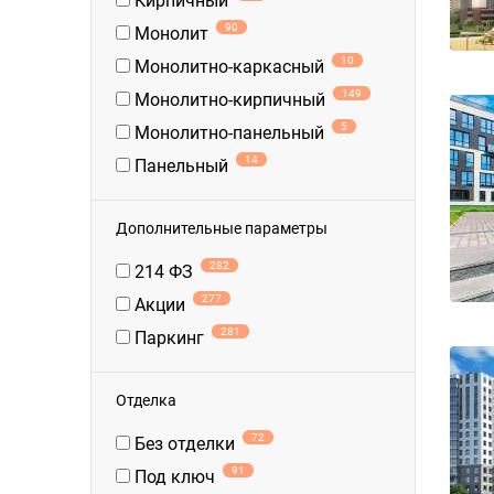
Кирпичный
90
Монолит
10
Монолитно-каркасный
149
Монолитно-кирпичный
5
Монолитно-панельный
14
Панельный
Дополнительные параметры
282
214 ФЗ
277
Акции
281
Паркинг
Отделка
72
Без отделки
91
Под ключ