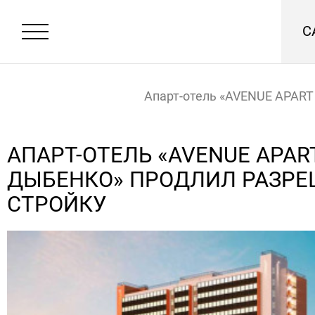
С
Апарт-отель «AVENUE APART
Дыбенко» продлил разреше
АПАРТ-ОТЕЛЬ «AVENUE APAR
ДЫБЕНКО» ПРОДЛИЛ РАЗРЕ
стройку
Главная
Новости
СТРОЙКУ