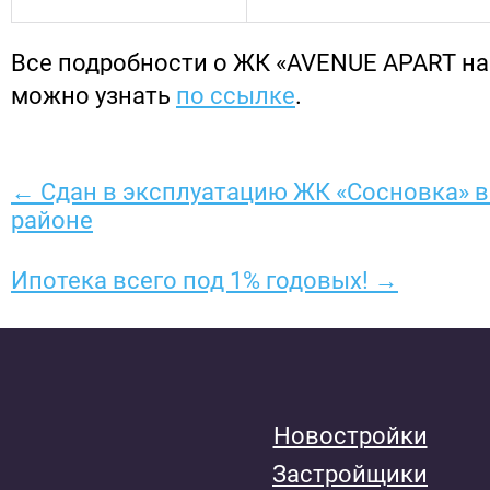
Все подробности о ЖК «AVENUE APART н
можно узнать
по ссылке
.
← Сдан в эксплуатацию ЖК «Сосновка» 
районе
Ипотека всего под 1% годовых! →
Новостройки
Застройщики