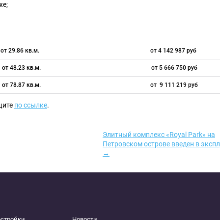
же;
от 29.86 кв.м.
от 4 142 987 руб
от 48.23 кв.м.
от 5 666 750 руб
от 78.87 кв.м.
от 9 111 219 руб
щите
по ссылке
.
Элитный комплекс «Royal Park» на
Петровском острове введен в эксп
→
остройки
Новости