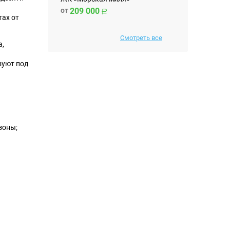
от
209 000
тах от
Смотреть все
а,
зуют под
зоны;