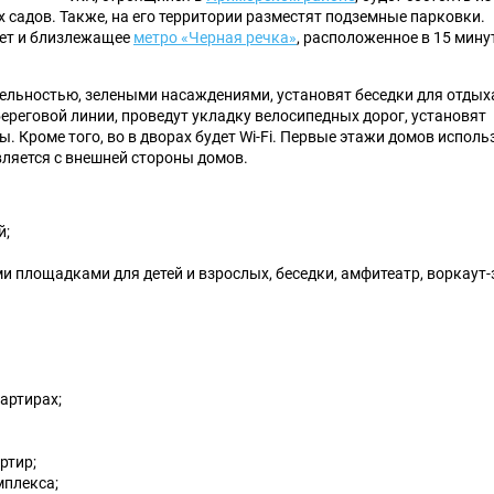
х садов. Также, на его территории разместят подземные парковки.
ает и близлежащее
метро «Черная речка»
, расположенное в 15 мину
ельностью, зелеными насаждениями, установят беседки для отдых
реговой линии, проведут укладку велосипедных дорог, установят
ы. Кроме того, во в дворах будет Wi-Fi. Первые этажи домов исполь
вляется с внешней стороны домов.
й;
 площадками для детей и взрослых, беседки, амфитеатр, воркаут-
артирах;
ртир;
мплекса;