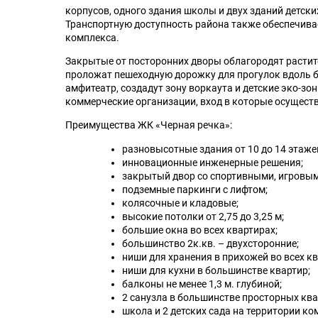
корпусов, одного здания школы и двух зданий детски
Транспортную доступность района также обеспечив
комплекса.
Закрытые от посторонних дворы облагородят растит
проложат пешеходную дорожку для прогулок вдоль бе
амфитеатр, создадут зону воркаута и детские эко-зон
коммерческие организации, вход в которые осущест
Преимущества ЖК «Черная речка»:
разновысотные здания от 10 до 14 этаже
инновационные инженерные решения;
закрытый двор со спортивными, игровыми
подземные паркинги с лифтом;
колясочные и кладовые;
высокие потолки от 2,75 до 3,25 м;
большие окна во всех квартирах;
большинство 2к.кв. – двухсторонние;
ниши для хранения в прихожей во всех кв
ниши для кухни в большинстве квартир;
балконы не менее 1,3 м. глубиной;
2 санузла в большинстве просторных ква
школа и 2 детских сада на территории ко