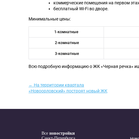
коммерческие помещения на первом эта
бесплатный Wi‐Fi во дворе.
Минимальные цены:
1-комнатные
2-комнатные
3-комнатные
Всю подробную информацию о ЖК «Черная речка» и
← На территории квартала
«Новоорловский» построят новый ЖК
Все
новостройки
Санкт-Петербурга
Нов