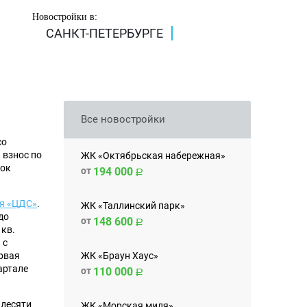
Новостройки в:
САНКТ-ПЕТЕРБУРГЕ
Все новостройки
со
 взнос по
ЖК «Октябрьская набережная»
рок
от
194 000
я «ЦДС»
.
ЖК «Таллинский парк»
до
от
148 600
кв.
 с
ЖК «Браун Хаус»
ервая
артале
от
110 000
 десяти
ЖК «Морская миля»