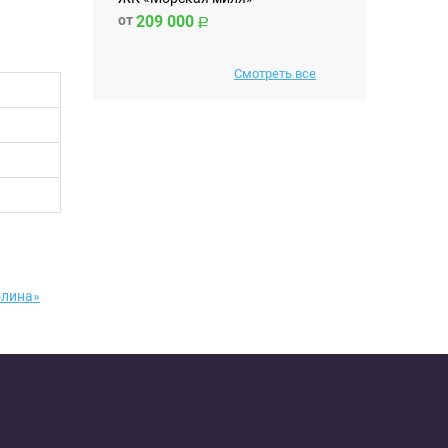
от
209 000
Смотреть все
олина»