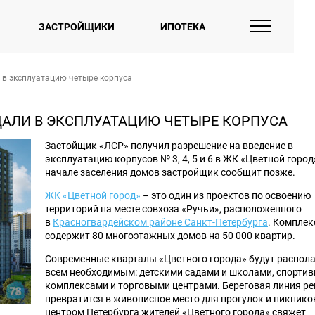
ЗАСТРОЙЩИКИ
ИПОТЕКА
и в эксплуатацию четыре корпуса
СДАЛИ В ЭКСПЛУАТАЦИЮ ЧЕТЫРЕ КОРПУСА
Застойщик «ЛСР» получил разрешение на введение в
эксплуатацию корпусов № 3, 4, 5 и 6 в ЖК «Цветной город
начале заселения домов застройщик сообщит позже.
ЖК «Цветной город»
– это один из проектов по освоению
территорий на месте совхоза «Ручьи», расположенного
в
Красногвардейском районе Санкт-Петербурга
. Комплек
содержит 80 многоэтажных домов на 50 000 квартир.
Современные кварталы «Цветного города» будут распол
всем необходимым: детскими садами и школами, спорти
комплексами и торговыми центрами. Береговая линия р
превратится в живописное место для прогулок и пикников
центром Петербурга жителей «Цветного города» свяжет