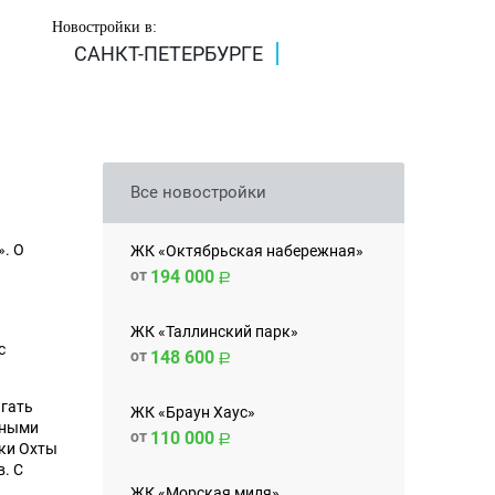
Новостройки в:
САНКТ-ПЕТЕРБУРГЕ
Все новостройки
». О
ЖК «Октябрьская набережная»
от
194 000
ЖК «Таллинский парк»
с
от
148 600
агать
ЖК «Браун Хаус»
вными
от
110 000
еки Охты
. С
ЖК «Морская миля»