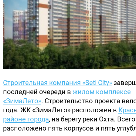
Строительная компания «Setl City»
заверш
последней очереди в
жилом комплексе
«ЗимаЛето»
. Строительство проекта вело
года. ЖК «ЗимаЛето» расположен в
Крас
районе города
, на берегу реки Охта. Всег
расположено пять корпусов и пять углу