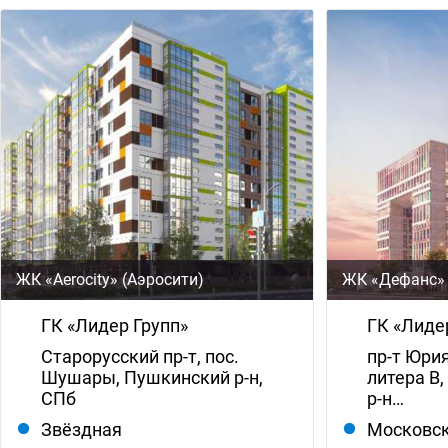
ЖК «Aerocity» (Аэросити)
ЖК «Дефанс»
ГК «Лидер Групп»
ГК «Лиде
Старорусский пр-т, пос.
пр-т Юрия
Шушары, Пушкинский р-н,
литера В,
СПб
р-н…
Звёздная
Московс