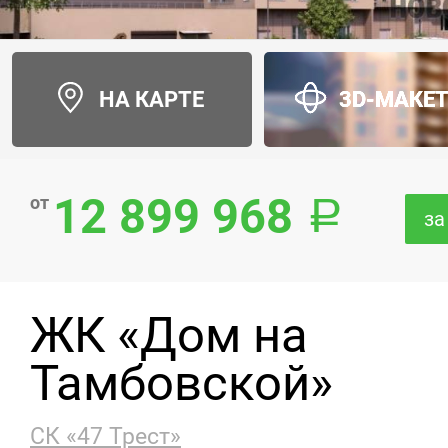
НА КАРТЕ
3D-МАКЕ
12 899 968
от
за
ЖК «Дом на
Тамбовской»
СК «47 Трест»