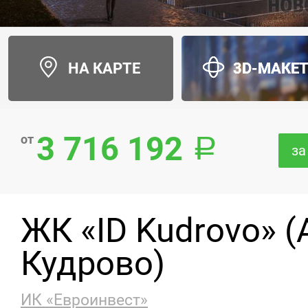
НА КАРТЕ
3D-МАКЕ
3 716 192
от
за
ЖК «ID Kudrovo» 
Кудрово)
ИК «Евроинвест»