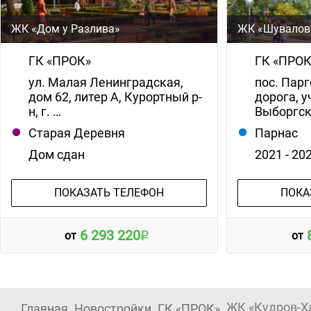
ЖК «Дом у Разлива»
ЖК «Шувалов
ГК «ПРОК»
ГК «ПРОК
ул. Малая Ленинградская,
пос. Пар
дом 62, литер А, Курортный р-
дорога, у
н, г. …
Выборгск
Старая Деревня
Парнас
Дом сдан
2021 - 20
ПОКАЗАТЬ ТЕЛЕФОН
ПОКА
6 293 220
от
от
ЖК «Кудров-Х
Главная
Новостройки
ГК «ПРОК»