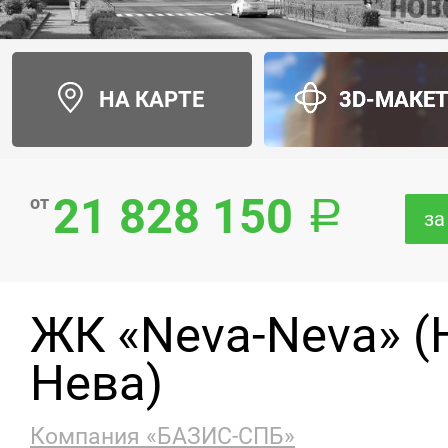
НА КАРТЕ
3D-МАКЕ
21 828 150
от
за
ЖК «Neva-Neva» (
Нева)
Компания «БАЗИС-СПБ»