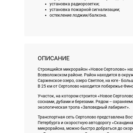
установка радиорозетки;
установка пожарной сигнализации;
остекление лоджии/балкона.
ОПИСАНИЕ
Строящийся микрорайон «Новое Сертолово» нахо
Всеволожском районе. Район находится в окруже
Сарженское озеро, озеро Светлое, на юге - Бол
В 25 км от Сертолово находится побережье Фин
Участок, на котором строится «Новое Сертолов
соснами, дубами и березами. Рядом – охраняем
экологическая тропа «Заповедный лабиринт».
Транспортная сеть Сертолово представлена Вос
Петербурга и скоростную автодорогу «Скандина
микрорайона, можно быстро добраться до скоро