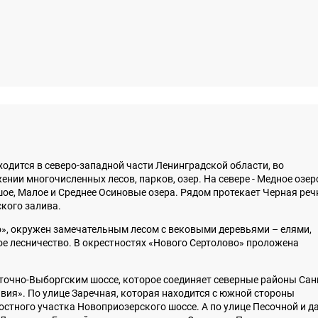
дится в северо-западной части Ленинградской области, во
нии многочисленных лесов, парков, озер. На севере - Медное озер
ьшое, Малое и Среднее Осиновые озера. Рядом протекает Черная реч
ского залива.
о», окружен замечательным лесом с вековыми деревьями – елями,
ое лесничество. В окрестностях «Нового Сертолово» проложена
точно-Выборгским шоссе, которое соединяет северные районы Сан
вия». По улице Заречная, которая находится с южной стороны
стного участка Новоприозерского шоссе. А по улице Песочной и д