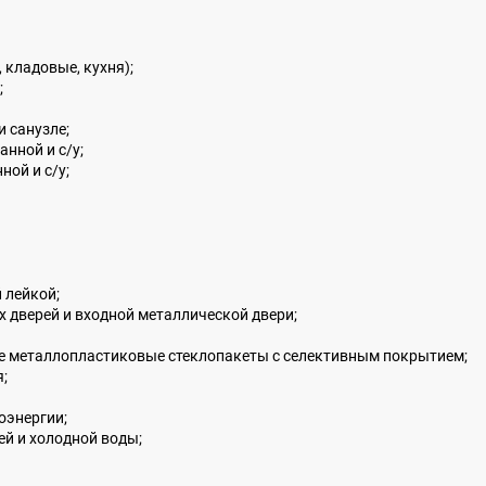
 кладовые, кухня);
;
и санузле;
нной и с/у;
ной и с/у;
 лейкой;
дверей и входной металлической двери;
е металлопластиковые стеклопакеты с селективным покрытием;
;
оэнергии;
ей и холодной воды;