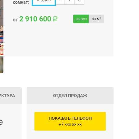
комнат:
2 910 600
2
от
за все
за м
УКТУРА
ОТДЕЛ ПРОДАЖ
ПОКАЗАТЬ ТЕЛЕФОН
9
+7 ××× ×× ××