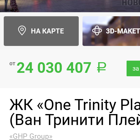
НА КАРТЕ
3D-МАКЕ
24 030 407
от
за
ЖК «One Trinity Pl
(Ван Тринити Пле
«GHP Group»