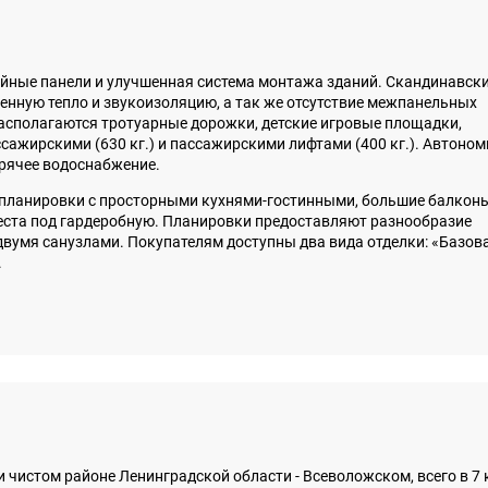
ойные панели и улучшенная система монтажа зданий. Скандинавск
енную тепло и звукоизоляцию, а так же отсутствие межпанельных
располагаются тротуарные дорожки, детские игровые площадки,
ажирскими (630 кг.) и пассажирскими лифтами (400 кг.). Автоно
орячее водоснабжение.
планировки с просторными кухнями-гостинными, большие балконы
еста под гардеробную. Планировки предоставляют разнообразие
 двумя санузлами. Покупателям доступны два вида отделки: «Базов
.
 чистом районе Ленинградской области - Всеволожском, всего в 7 