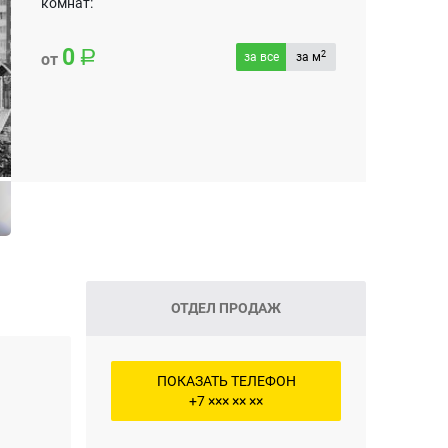
комнат:
0
2
от
за все
за м
ОТДЕЛ ПРОДАЖ
ПОКАЗАТЬ ТЕЛЕФОН
+7 ××× ×× ××