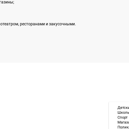
газины;
отеатром, ресторанами и закусочными.
Детск
Школ
Спорт
Магаз
Полик