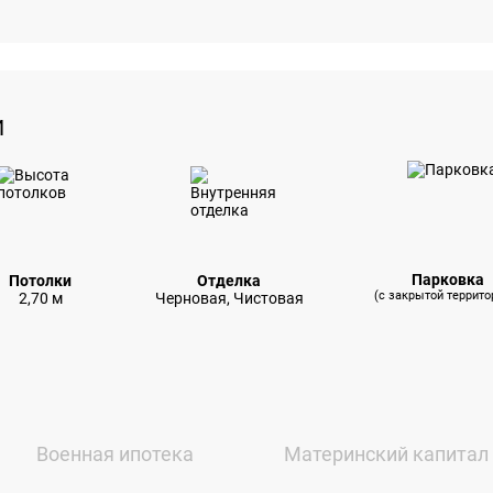
И
Парковка
Потолки
Отделка
(с закрытой террито
2,70 м
Черновая, Чистовая
Военная ипотека
Материнский капитал