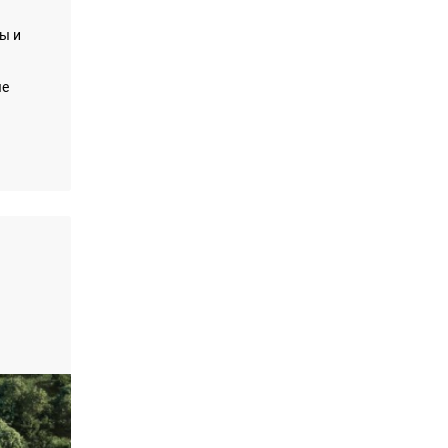
ы и
ые