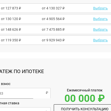
от
127 873
от 4 130 327
Выбрать
от
130 120
от 4 905 564
Выбрать
от
148 626
от 7 475 885
Выбрать
от
119 350
от 9 929 943
Выбрать
АТЕЖ ПО ИПОТЕКЕ
 взнос
Ежемесячный платеж
00 000 ₽
тная ставка
ПОЛУЧИТЬ КОНСУЛЬТАЦИЮ