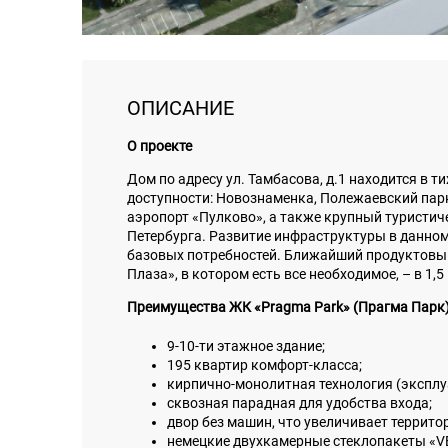
ОПИСАНИЕ
О проекте
Дом по адресу ул. Тамбасова, д.1 находится в т
доступности: Новознаменка, Полежаевский парк
аэропорт «Пулково», а также крупный туристич
Петербурга. Развитие инфраструктуры в данно
базовых потребностей. Ближайший продуктовый
Плаза», в котором есть все необходимое, – в 1,5
Преимущества ЖК «Pragma Park» (Прагма Парк
9-10-ти этажное здание;
195 квартир комфорт-класса;
кирпично-монолитная технология (эксплуа
сквозная парадная для удобства входа;
двор без машин, что увеличивает террит
немецкие двухкамерные стеклопакеты «V