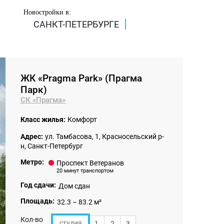
Новостройки в:
САНКТ-ПЕТЕРБУРГЕ
ЖК «Pragma Park» (Прагма
Парк)
СК «Прагма»
Класс жилья:
Комфорт
Адрес:
ул. Тамбасова, 1, Красносельский р-
н, Санкт-Петербург
Метро:
Проспект Ветеранов
20 минут транспортом
Год сдачи:
Дом сдан
Площадь:
32.3 – 83.2 м²
Кол-во
студия
1
2
3