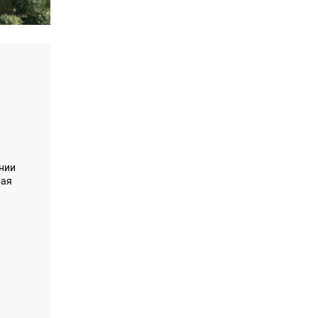
ы
ении
ная