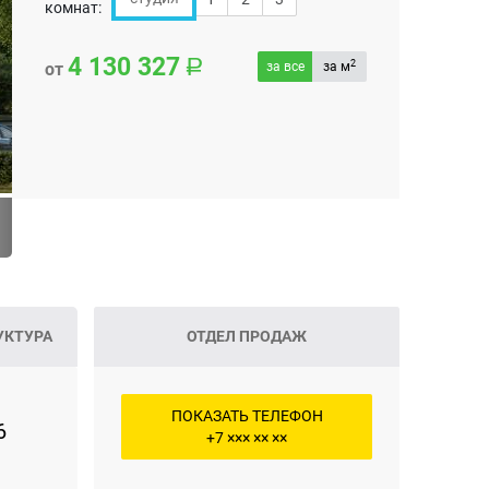
комнат:
4 130 327
2
от
за все
за м
УКТУРА
ОТДЕЛ ПРОДАЖ
ПОКАЗАТЬ ТЕЛЕФОН
6
+7 ××× ×× ××