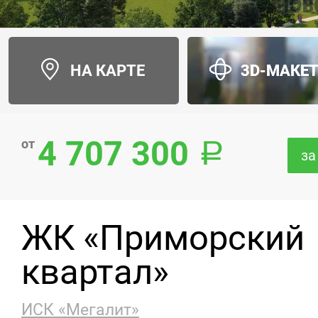
НА КАРТЕ
3D-МАКЕ
4 707 300
от
за
ЖК «Приморский
квартал»
ИСК «Мегалит»