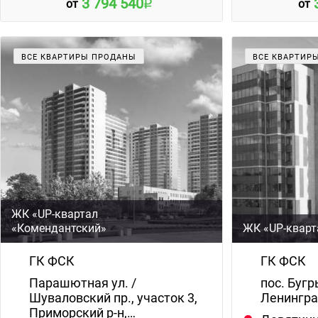
3 794 540
от
от
ВСЕ КВАРТИРЫ ПРОДАНЫ
ВСЕ КВАРТИР
ЖК «UP-квартал
«Комендантский»
ЖК «UP-кварт
ГК ФСК
ГК ФСК
Парашютная ул. /
пос. Бугр
Шуваловский пр., участок 3,
Ленингра
Приморский р-н,…