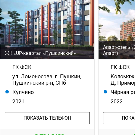
Апарт-отель «
ЖК «UP-квартал «Пушкинский»
Апарт)
ГК ФСК
ГК ФСК
ул. Ломоносова, г. Пушкин,
Коломяжс
Пушкинский р-н, СПб
Д, Примо
Купчино
Чёрная р
2021
2022
ПОКАЗАТЬ ТЕЛЕФОН
ПОКА