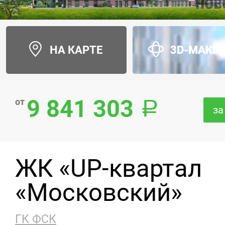
НА КАРТЕ
3D-МАКЕ
9 841 303
от
за
ЖК «UP-квартал
«Московский»
ГК ФСК