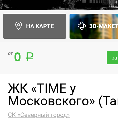
НА КАРТЕ
3D-МАКЕ
0
от
за
ЖК «TIME у
Московского» (Та
СК «Северный город»