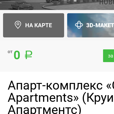
НА КАРТЕ
3D-МАКЕ
0
от
за
Апарт-комплекс «
Apartments» (Круи
Апартментс)