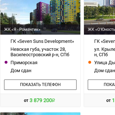
ЖК «Я - Романтик»
ЖК «О'Юност
ГК «Seven Suns Development»
ГК «Seve
Невская губа, участок 28,
ул. Крыле
Василеостровский р-н, СПб
н, СПб
Приморская
Улица Д
Дом сдан
Дом сда
ПОКАЗАТЬ ТЕЛЕФОН
ПОКА
3 879 200
1
от
от