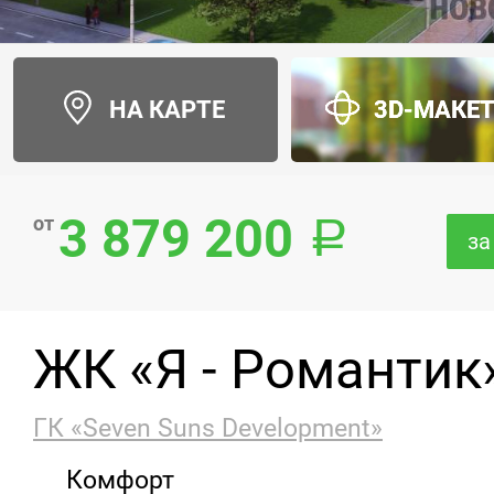
НА КАРТЕ
3D-МАКЕ
3 879 200
от
за
ЖК «Я - Романтик
ГК «Seven Suns Development»
Комфорт