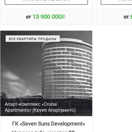
13 900 000
от
от
ВСЕ КВАРТИРЫ ПРОДАНЫ
Апарт-комплекс «Cruise
Apartments» (Круиз Апартментс)
ГК «Seven Suns Development»