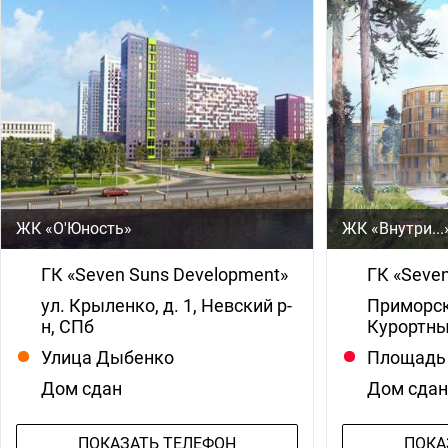
ЖК «О'Юность»
ЖК «Внутри...
ГК «Seven Suns Development»
ГК «Seve
ул. Крыленко, д. 1, Невский р-
Приморско
н, СПб
Курортны
Улица Дыбенко
Площадь
Дом сдан
Дом сда
ПОКАЗАТЬ ТЕЛЕФОН
ПОКА