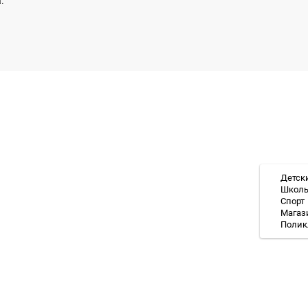
.
Детск
Школ
Спорт
Магаз
Полик