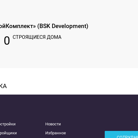
ойКомплект» (BSK Development)
0
СТРОЯЩИЕСЯ ДОМА
КА
остройки
Новости
тройщики
Избранное
СОТРУДН