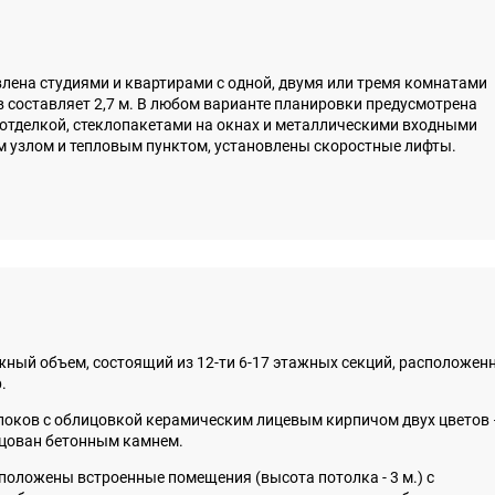
лена студиями и квартирами с одной, двумя или тремя комнатами
ов составляет 2,7 м. В любом варианте планировки предусмотрена
 отделкой, стеклопакетами на окнах и металлическими входными
 узлом и тепловым пунктом, установлены скоростные лифты.
жный объем, состоящий из 12-ти 6-17 этажных секций, расположен
.
оков с облицовкой керамическим лицевым кирпичом двух цветов 
ицован бетонным камнем.
сположены встроенные помещения (высота потолка - 3 м.) с