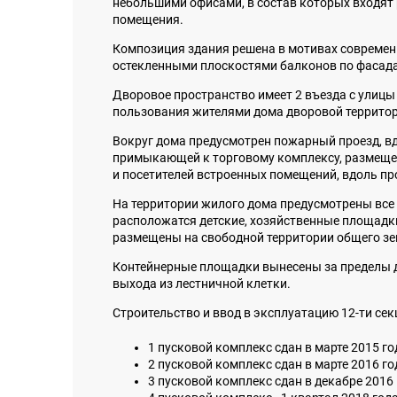
небольшими офисами, в состав которых входят
помещения.
Композиция здания решена в мотивах современ
остекленными плоскостями балконов по фасада
Дворовое пространство имеет 2 въезда с улицы
пользования жителями дома дворовой территори
Вокруг дома предусмотрен пожарный проезд, вдо
примыкающей к торговому комплексу, размещен
и посетителей встроенных помещений, вдоль п
На территории жилого дома предусмотрены все
расположатся детские, хозяйственные площадк
размещены на свободной территории общего зем
Контейнерные площадки вынесены за пределы дв
выхода из лестничной клетки.
Строительство и ввод в эксплуатацию 12-ти се
1 пусковой комплекс сдан в марте 2015 го
2 пусковой комплекс сдан в марте 2016 го
3 пусковой комплекс сдан в декабре 2016 