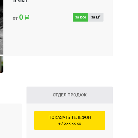
комнат:
0
2
от
за все
за м
ОТДЕЛ ПРОДАЖ
ПОКАЗАТЬ ТЕЛЕФОН
+7 ××× ×× ××