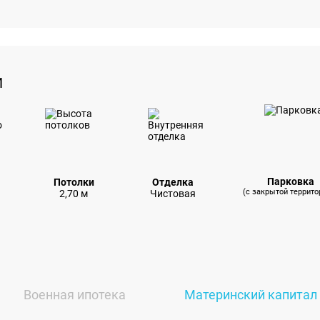
И
Парковка
Потолки
Отделка
(с закрытой террито
2,70 м
Чистовая
Военная ипотека
Материнский капитал