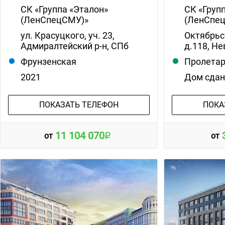
СК «Группа «Эталон»
СК «Груп
(ЛенСпецСМУ)»
(ЛенСпе
ул. Красуцкого, уч. 23,
Октябрьс
Адмиралтейский р-н, СПб
д.118, Не
Фрунзенская
Пролета
2021
Дом сда
ПОКАЗАТЬ ТЕЛЕФОН
ПОКА
11 104 070
от
от