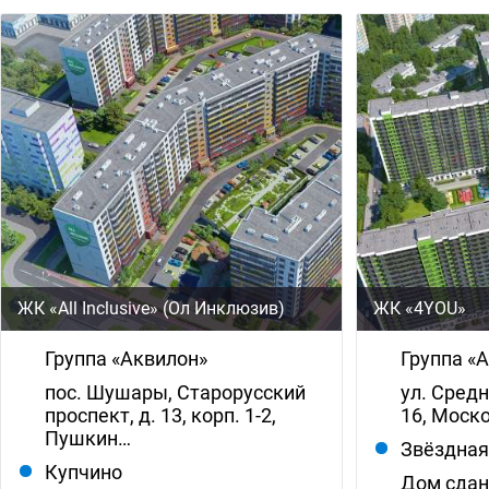
ЖК «All Inclusive» (Ол Инклюзив)
ЖК «4YOU»
Группа «Аквилон»
Группа «
пос. Шушары, Старорусский
ул. Средн
проспект, д. 13, корп. 1-2,
16, Моско
Пушкин…
Звёздна
Купчино
Дом сда