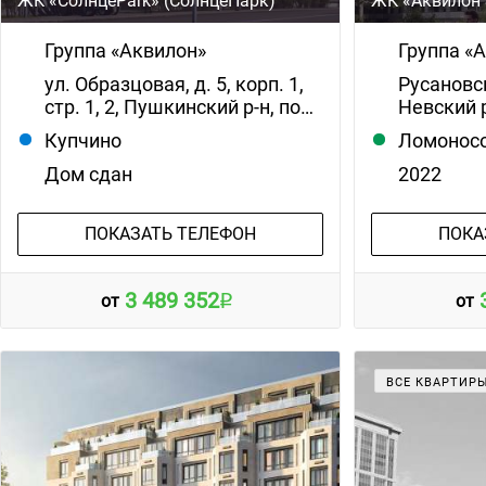
ЖК «СолнцеPark» (СолнцеПарк)
ЖК «Аквилон 
Группа «Аквилон»
Группа «
ул. Образцовая, д. 5, корп. 1,
Русановск
стр. 1, 2, Пушкинский р-н, по…
Невский 
Купчино
Ломонос
Дом сдан
2022
ПОКАЗАТЬ ТЕЛЕФОН
ПОКА
3 489 352
от
от
ВСЕ КВАРТИР