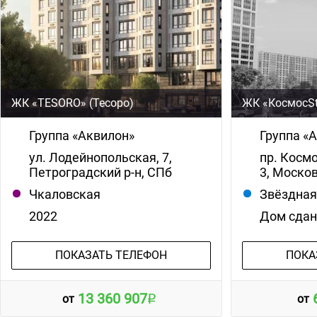
ЖК «TESORO» (Тесоро)
ЖК «КосмосSt
Группа «Аквилон»
Группа «
ул. Лодейнопольская, 7,
пр. Космо
Петроградский р-н, СПб
3, Москов
Чкаловская
Звёздна
2022
Дом сда
ПОКАЗАТЬ ТЕЛЕФОН
ПОКА
13 360 907
от
от