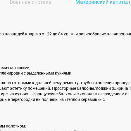
Военная ипотека
Материнский капитал
 площадей квартир от 22 до 84 кв. м. и разнообразие планирово
нями-гостиными;
 планировки с выделенными кухнями.
мально готовыми к дальнейшему ремонту; трубы отопления провед
рушают эстетику помещений. Просторные балконы/лоджии (ширина 1
артире, на кухнях – французские балконы с кованым ограждением и
рные перегородки выполнены из «теплой керамики» с
им полотном;