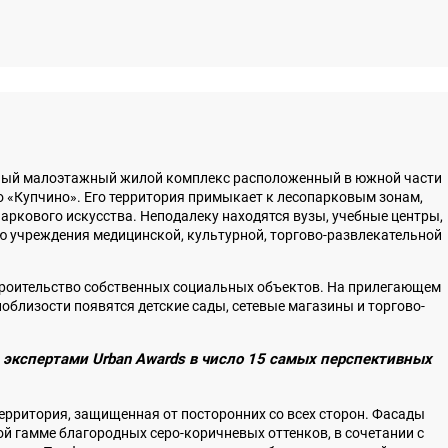
нный малоэтажный жилой комплекс расположенный в южной части
ро «Купчино». Его территория примыкает к лесопарковым зонам,
ркового искусства. Неподалеку находятся вузы, учебные центры,
 учреждения медицинской, культурной, торгово-развлекательной
строительство собственных социальных объектов. На прилегающем
поблизости появятся детские сады, сетевые магазины и торгово-
экспертами Urban Awards в число 15 самых перспективных
ерритория, защищенная от посторонних со всех сторон. Фасады
й гамме благородных серо-коричневых оттенков, в сочетании с