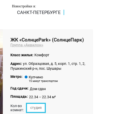
Новостройки в:
САНКТ-ПЕТЕРБУРГЕ
ЖК «СолнцеPark» (СолнцеПарк)
Группа «Аквилон»
Класс жилья:
Комфорт
Адрес:
ул. Образцовая, д. 5, корп. 1, стр. 1, 2,
Пушкинский р-н, пос. Шушары
Метро:
Купчино
15 минут транспортом
Год сдачи:
Дом сдан
Площадь:
22.34 – 22.34 м²
Кол-во
студия
комнат: