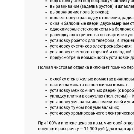
подготовку стен под покраску/поклейку о
выравнивание (заделка рустов) и шпаклев
выравнивание пола (стяжка);
коллекторную разводку отопления, ради
окна и балконные двери: двухкамерные с
однокамерные стеклопакеты на балконах
разводку электричества по квартире с ус
установку розеток для телефона, Интернет
установку счетчиков электроснабжения;
установку счетчиков горячей и холодной 
предусмотрена возможность установки до
Полная чистовая отделка включает помимо пер
оклейку стен в жилых комнатах виниловы
настил ламината на пол жилых комнат.
установку межкомнатных дверей (с короб
укладку плитки в санузлах (пол, стены) – 
установку умывальника, смесителей и уни
установку тумбы под умывальник;
установку хромированного электрическог
При 100% и ипотеке цена за кв.м. чистовой отдел
покупке в рассрочку — 11 900 руб (для квартир н