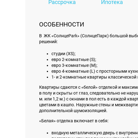
Рассрочка
Ипотека
ОСОБЕННОСТИ
В ЖК «СолнцеPark» (СолнцеПарк) большой выбор
решений:
студии (XS);
евро 2-комнатные (S);
евро 3-комнатные (M);
евро 4-комнатные (L) с просторными кух
1- и 2-комнатные квартиры классической
Квартиры сдаются с «белой» отделкой и макси
в полу и скрыты от глаз, следовательно не на
м. или 1,2 м.) с окнами в пол есть в каждой кв
цветами в кашпо. Наружные стены и межкварти
дополнительной шумоизоляцией.
«Белая» отделка включает в себя:
входную металлическую дверь с внутренн