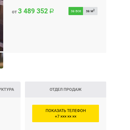
3 489 352
2
от
за все
за м
УКТУРА
ОТДЕЛ ПРОДАЖ
ПОКАЗАТЬ ТЕЛЕФОН
+7 ××× ×× ××