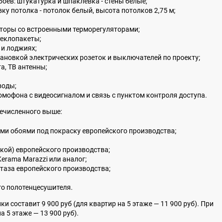
боев: штукатурка и шпаклевка - стены белые;
ку потолка - потолок белый, высота потолков 2,75 м;
аторы со встроенными терморегуляторами;
теклопакеты;
 и лоджиях;
тановкой электрических розеток и выключателей по проекту;
а, ТВ антенны;
воды;
мофона с видеосигналом и связь с пунктом контроля доступа.
ечисленного выше:
ми обоями под покраску европейского производства;
кой) европейского производства;
Kerama Marazzi или аналог;
таза европейского производства;
о полотенцесушителя.
ки составит 9 900 руб (для квартир на 5 этаже — 11 900 руб). При
а 5 этаже — 13 900 руб).