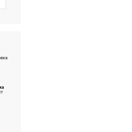
ка
ст