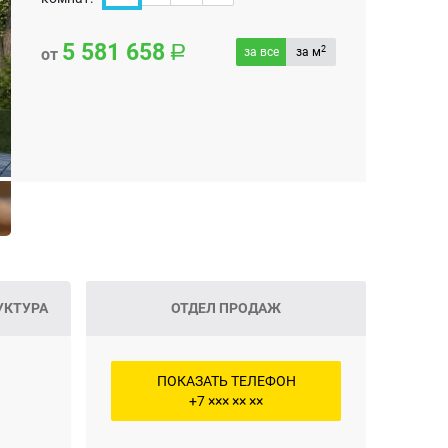
5 581 658
2
от
за все
за м
УКТУРА
ОТДЕЛ ПРОДАЖ
ПОКАЗАТЬ ТЕЛЕФОН
+7 ××× ×× ××