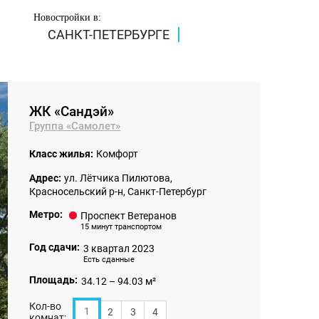
Новостройки в:
САНКТ-ПЕТЕРБУРГЕ
ЖК «Сандэй»
Группа «Самолет»
Класс жилья:
Комфорт
Адрес:
ул. Лётчика Пилютова,
Красносельский р-н, Санкт-Петербург
Метро:
Проспект Ветеранов
15 минут транспортом
Год сдачи:
3 квартал 2023
Есть сданные
Площадь:
34.12 – 94.03 м²
Кол-во
1
2
3
4
комнат: