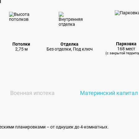
И
Парковка
Потолки
Отделка
168 мест
2,75 м
Без отделки, Под ключ
(с закрытой террито
Военная ипотека
Материнский капитал
ескими планировками – от однушек до 4-комнатных.