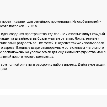
у проект идеален для семейного проживания. Из особенностей –
сота потолков – 2,75 м.
 идея создания пространства, где солнце и счастье живут каждый
ве акцента дизайнеры выбрали желтые оттенки. Яркие, теплые и
ние вам и радовать ваших гостей. В отделке также использовали
го дерева. Входные двери c панорамным остеклением – это много
е расположены на уровне земли для еще большего удобства мам с
ителей нового жилого комплекса.
вом полной оплаты, в рассрочку либо в ипотеку. Действуют акции,
щика.