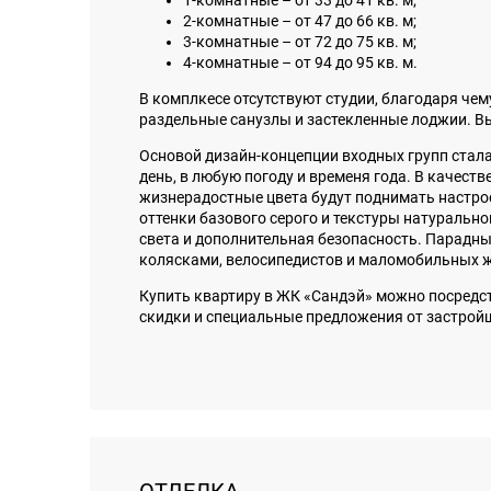
1-комнатные – от 33 до 41 кв. м;
2-комнатные – от 47 до 66 кв. м;
3-комнатные – от 72 до 75 кв. м;
4-комнатные – от 94 до 95 кв. м.
В комплкесе отсутствуют студии, благодаря чем
раздельные санузлы и застекленные лоджии. Вы
Основой дизайн-концепции входных групп стала
день, в любую погоду и временя года. В качест
жизнерадостные цвета будут поднимать настрое
оттенки базового серого и текстуры натурально
света и дополнительная безопасность. Парадны
колясками, велосипедистов и маломобильных ж
Купить квартиру в ЖК «Сандэй» можно посредст
скидки и специальные предложения от застрой
ОТДЕЛКА