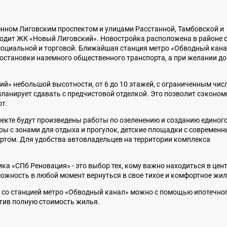
ченном Лиговским проспектом и улицами Расстанной, Тамбовской и
одит ЖК «Новый Лиговский». Новостройка расположена в районе 
социальной и торговой. Ближайшая станция метро «Обводный кан
 остановки наземного общественного транспорта, а при желании до
й» небольшой высотности, от 6 до 10 этажей, с ограниченным чис
ланирует сдавать с предчистовой отделкой. Это позволит сэконом
от.
екте будут произведены работы по озеленению и созданию единог
ры с зонами для отдыха и прогулок, детские площадки с современ
ртом. Для удобства автовладельцев на территории комплекса
ка «СПб Реновация» - это выбор тех, кому важно находиться в цен
можность в любой момент вернуться в свое тихое и комфортное жил
м со станцией метро «Обводный канал» можно с помощью ипотечно
атив полную стоимость жилья.