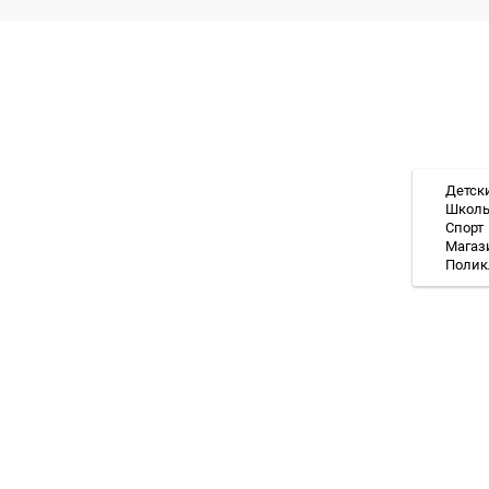
Детск
Школ
Спорт
Магаз
Полик