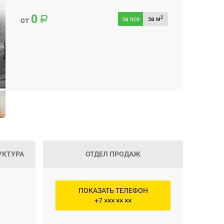
0
2
от
за все
за м
УКТУРА
ОТДЕЛ ПРОДАЖ
ПОКАЗАТЬ ТЕЛЕФОН
+7 ××× ×× ××