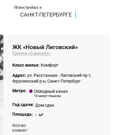
Новостройки в:
САНКТ-ПЕТЕРБУРГЕ
ЖК «Новый Лиговский»
Группа «Самолет»
Класс жилья:
Комфорт
Адрес:
ул. Расстанная - Лиговский пр-т,
Фрунзенский р-н, Санкт-Петербург
Метро:
Обводный канал
10 минут пешком
Год сдачи:
Дом сдан
Площадь:
– м²
Кол-во
комнат: