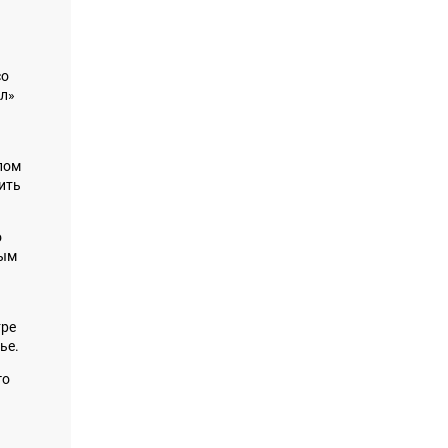
со
ал»
лом
ить
о
ным
тре
ье.
го