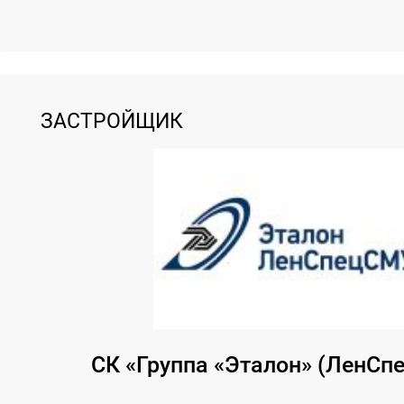
ЗАСТРОЙЩИК
СК «Группа «Эталон» (ЛенСп