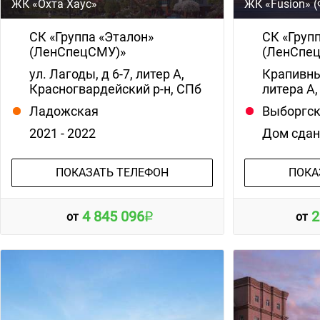
ЖК «Охта Хаус»
ЖК «Fusion» 
СК «Группа «Эталон»
СК «Груп
(ЛенСпецСМУ)»
(ЛенСпе
ул. Лагоды, д 6-7, литер А,
Крапивны
Красногвардейский р-н, СПб
литера А,
Ладожская
Выборгс
2021 - 2022
Дом сда
ПОКАЗАТЬ ТЕЛЕФОН
ПОКА
4 845 096
2
от
от