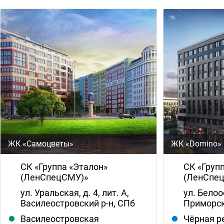
ЖК «Самоцветы»
ЖК «Domino»
СК «Группа «Эталон»
СК «Груп
(ЛенСпецСМУ)»
(ЛенСпе
ул. Уральская, д. 4, лит. А,
ул. Белоо
Василеостровский р-н, СПб
Приморск
Василеостровская
Чёрная р