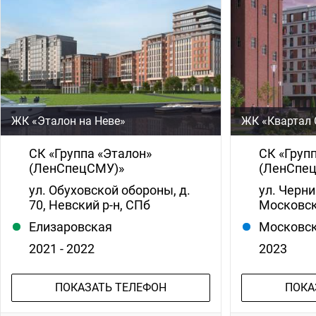
ЖК «Эталон на Неве»
ЖК «Квартал 
СК «Группа «Эталон»
СК «Груп
(ЛенСпецСМУ)»
(ЛенСпе
ул. Обуховской обороны, д.
ул. Черниг
70, Невский р-н, СПб
Московск
Елизаровская
Московск
2021 - 2022
2023
ПОКАЗАТЬ ТЕЛЕФОН
ПОКА