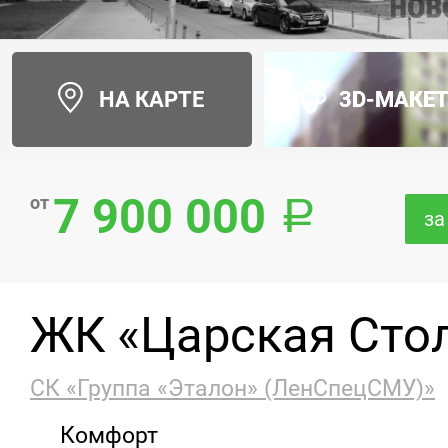
НА КАРТЕ
3D-МАКЕ
7 900 000
от
за
ЖК «Царская Сто
СК «Группа «Эталон» (ЛенСпецСМУ)»
Комфорт