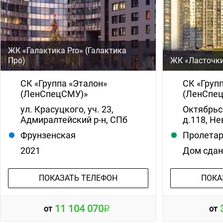
ЖК «Галактика Pro» (Галактика
Про)
ЖК «Ласточки
СК «Группа «Эталон»
СК «Груп
(ЛенСпецСМУ)»
(ЛенСпе
ул. Красуцкого, уч. 23,
Октябрьс
Адмиралтейский р-н, СПб
д.118, Не
Фрунзенская
Пролета
2021
Дом сда
ПОКАЗАТЬ ТЕЛЕФОН
ПОКА
11 104 070
от
от