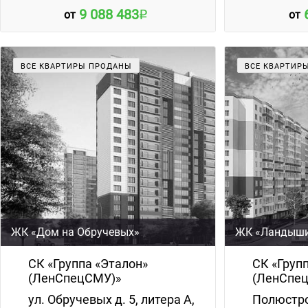
9 088 483
от
от
ВСЕ КВАРТИРЫ ПРОДАНЫ
ВСЕ КВАРТИР
ЖК «Дом на Обручевых»
ЖК «Ландыш
СК «Группа «Эталон»
СК «Груп
(ЛенСпецСМУ)»
(ЛенСпе
ул. Обручевых д. 5, литера А,
Полюстро