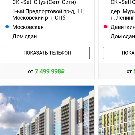
СК «Setl City» (Сетл Сити)
СК «Setl 
1-ый Предпортовой пр-д, 11,
дер. Мур
Московский р-н, СПб
н, Ленинг
Московская
Девятки
Дом сдан
Дом сда
ПОКАЗАТЬ ТЕЛЕФОН
ПОКА
7 499 998
от
от