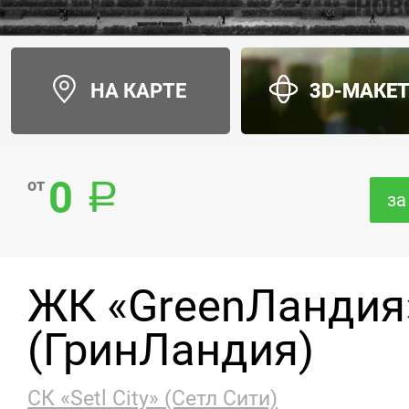
НА КАРТЕ
3D-МАКЕ
0
от
за
ЖК «GreenЛандия
(ГринЛандия)
СК «Setl City» (Сетл Сити)