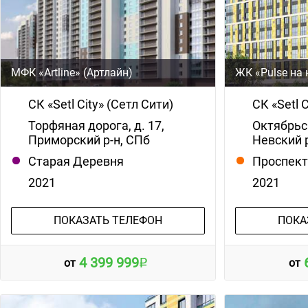
МФК «Artline» (Артлайн)
ЖК «Pulse на
СК «Setl City» (Сетл Сити)
СК «Setl 
Торфяная дорога, д. 17,
Октябрьск
Приморский р-н, СПб
Невский 
Старая Деревня
Проспект
2021
2021
ПОКАЗАТЬ ТЕЛЕФОН
ПОКА
4 399 999
от
от