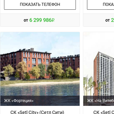
ПОКАЗАТЬ ТЕЛЕФОН
ПОКА
6 299 986
2
от
от
ЖК «Фортеция»
ЖК «На Витеб
СК «Setl City» (Сетл Сити)
СК «Setl 