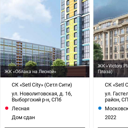
ЖК «Victory P
ЖК «Облака на Лесной»
Плаза)
СК «Setl City» (Сетл Сити)
СК «Setl 
ул. Новолитовская, д. 16,
ул. Гасте
Выборгский р-н, СПб
район, С
Лесная
Московс
Дом сдан
2022