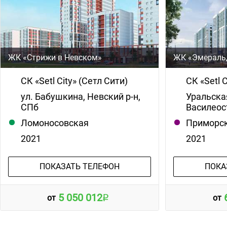
ЖК «Стрижи в Невском»
ЖК «Эмераль
СК «Setl City» (Сетл Сити)
СК «Setl 
ул. Бабушкина, Невский р-н,
Уральская 
СПб
Василеос
Ломоносовская
Приморс
2021
2021
ПОКАЗАТЬ ТЕЛЕФОН
ПОКА
5 050 012
от
от