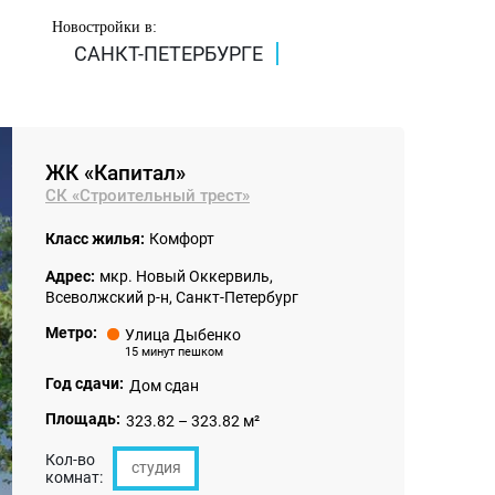
Новостройки в:
САНКТ-ПЕТЕРБУРГЕ
ЖК «Капитал»
СК «Строительный трест»
Класс жилья:
Комфорт
Адрес:
мкр. Новый Оккервиль,
Всеволжский р-н, Санкт-Петербург
Метро:
Улица Дыбенко
15 минут пешком
Год сдачи:
Дом сдан
Площадь:
323.82 – 323.82 м²
Кол-во
студия
комнат: