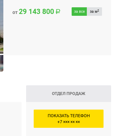
29 143 800
2
от
за все
за м
ОТДЕЛ ПРОДАЖ
ПОКАЗАТЬ ТЕЛЕФОН
+7 ××× ×× ××