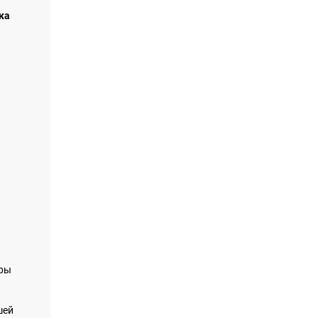
ка
и
оры
шей