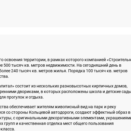
го освоения территории, в рамках которого компанией «Строитель
лее 500 тысяч кв. метров недвижимости. На сегодняшний день в
более 240 тысяч кв. метров жилья. Порядка 100 тысяч кв. метров
ства.
питал» состоит из нескольких разновысотных кирпичных домов,
енними двориками, в которых расположены школа и детские сады
для прогулок и отдыха.
ства обеспечивает жителям живописный вид на парк и реку
ся со стороны Кольцевой автодороги, создают эффектный образ в
ектуры, с оригинальными декоративными элементами, украшениям
х групп и качественная отделка мест общего пользования
-класса.