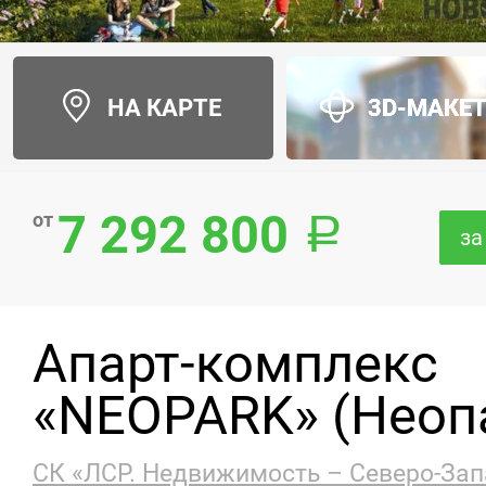
НА КАРТЕ
3D-МАКЕ
7 292 800
от
за
Апарт-комплекс
«NEOPARK» (Неоп
СК «ЛСР. Недвижимость – Северо-Зап